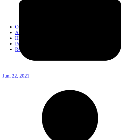
Kodim 0718/Pati
Kodim 1407/Bone
Kodim 0212/TS
OPINI
Advertorial
Headline
Pedoman Media Ciber
Redaksi
Juni 22, 2021