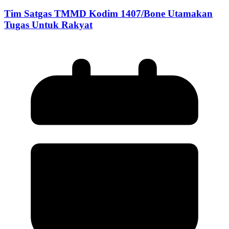
Tim Satgas TMMD Kodim 1407/Bone Utamakan
Tugas Untuk Rakyat