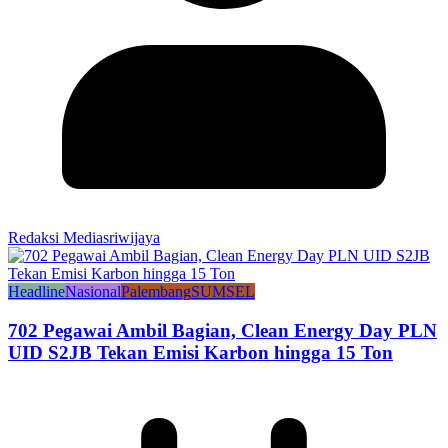
Redaksi Mediasriwijaya
Headline
Nasional
Palembang
SUMSEL
702 Pegawai Ambil Bagian, Clean Energy Day PLN
UID S2JB Tekan Emisi Karbon hingga 15 Ton