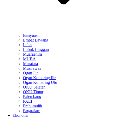
Banyuasin
Empat Lawang
Lahat
Lubuk Linggau
Muaraenim
MUBA
Muratara
Musirawas
Ogan Ilir
Ogan Komering Ilir
Ogan Komering Ulu
OKU Selatan
OKU Timur
Palembang
PALI
Prabumulih
Pagaralam
Ekonomi