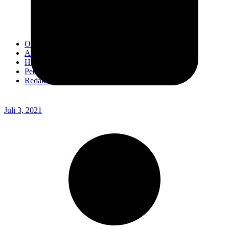
Kodim 0718/Pati
Kodim 1407/Bone
Kodim 0212/TS
OPINI
Advertorial
Headline
Pedoman Media Ciber
Redaksi
Juli 3, 2021