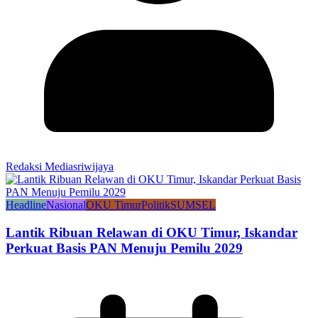
Redaksi Mediasriwijaya
Headline
Nasional
OKU Timur
Politik
SUMSEL
Lantik Ribuan Relawan di OKU Timur, Iskandar
Perkuat Basis PAN Menuju Pemilu 2029