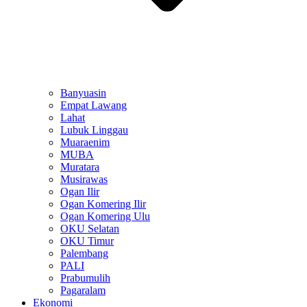
Banyuasin
Empat Lawang
Lahat
Lubuk Linggau
Muaraenim
MUBA
Muratara
Musirawas
Ogan Ilir
Ogan Komering Ilir
Ogan Komering Ulu
OKU Selatan
OKU Timur
Palembang
PALI
Prabumulih
Pagaralam
Ekonomi