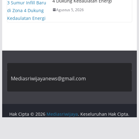
4 Dukung Kedaulatan Energi
Agustus 5, 2026
Mediasriwijayanews@gmail.com
Hak Cipta © 2026
Mediasriwijaya
. Keseluruhan Hak Cipta.
Tema:
ColorMag
oleh ThemeGrill. Dipersembahkan oleh
WordPress
.