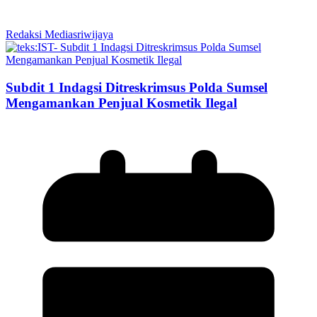
Redaksi Mediasriwijaya
Subdit 1 Indagsi Ditreskrimsus Polda Sumsel
Mengamankan Penjual Kosmetik Ilegal