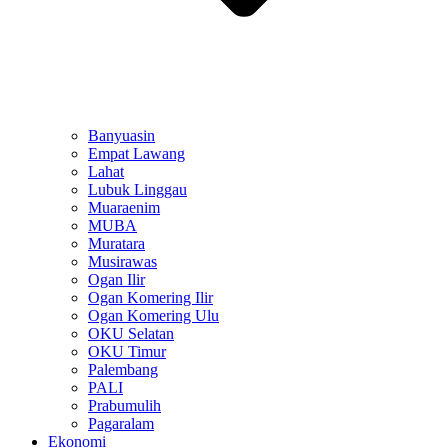
Banyuasin
Empat Lawang
Lahat
Lubuk Linggau
Muaraenim
MUBA
Muratara
Musirawas
Ogan Ilir
Ogan Komering Ilir
Ogan Komering Ulu
OKU Selatan
OKU Timur
Palembang
PALI
Prabumulih
Pagaralam
Ekonomi