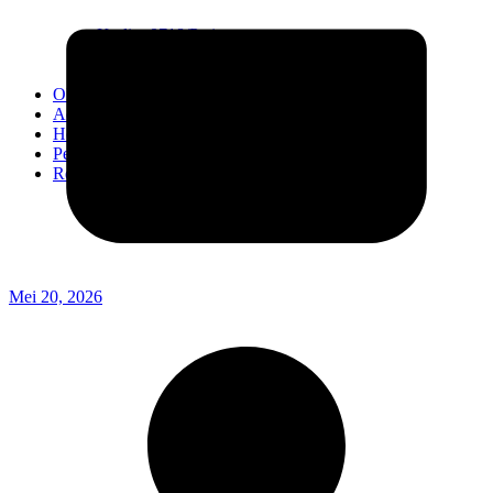
Kodim 0718/Pati
Kodim 1407/Bone
Kodim 0212/TS
OPINI
Advertorial
Headline
Pedoman Media Ciber
Redaksi
Mei 20, 2026