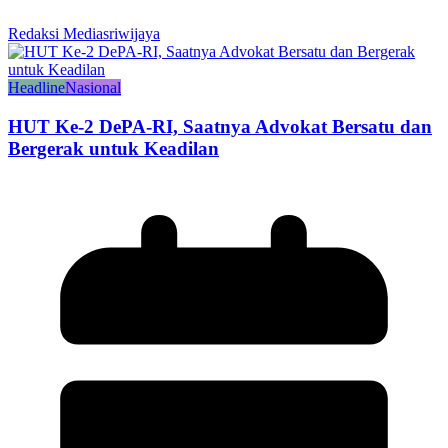
Redaksi Mediasriwijaya
Headline
Nasional
HUT Ke-2 DePA-RI, Saatnya Advokat Bersatu dan
Bergerak untuk Keadilan