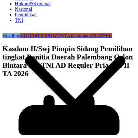
Hukum&Kriminal
Nasional
Pendidikan
TNI
Headline
KODAM II SRIWIJAYA
Palembang
SUMSEL
Kasdam II/Swj Pimpin Sidang Pemilihan
tingkat Panitia Daerah Palembang Calon
Bintara PK TNI AD Reguler Pria Gel II
TA 2026