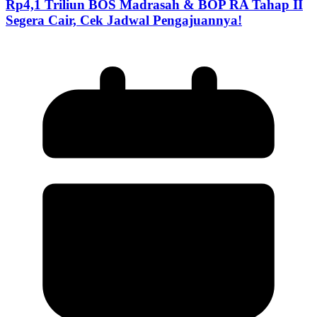
Rp4,1 Triliun BOS Madrasah & BOP RA Tahap II
Segera Cair, Cek Jadwal Pengajuannya!