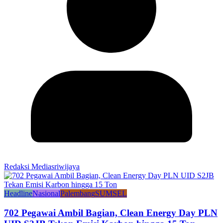
Redaksi Mediasriwijaya
Headline
Nasional
Palembang
SUMSEL
702 Pegawai Ambil Bagian, Clean Energy Day PLN