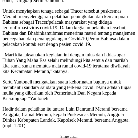
solid,” Ungkap Sertu Yantoneli.
Untuk menyiapkan tenaga sebagai Tracer tersebut puskesmas
Meranti menyelenggaran pelatihan peningkatan dan kemampuan
Babinsa sebagai Tracer/pelacak masyarakat yang diduga
terkonfirmasi virus covid-19. Dalam kegiatan pelatihan tersebut,
Babinsa dan Bhabinkamtibmas menerima materi tentang manajemen
pencegahan dan penanggulangan Covid-19,Peran Babinsa dalam
pelacakan kontak erat dengn pasien covid-19.
“Mari kita laksanakan kegiatan ini dengan tulus dan ikhlas agar
Tuhan Yang Maha Esa selalu melindungi kita semua dan marilah
kita sama sama memutus mata rantai covid-19 terutama diwilayah
kita Kecamatan Meranti,”katanya.
Sertu Yantoneli mengatakan suatu kehormatan baginya untuk
membantu saudara-saudara yang terkena covid-19,ini adalah tugas
mulia yang diberikan oleh Pemerintah Dan Negara kepada
Kita.ungkap “Yantoneli.
Hadir dalam pelatihan itu,antara Lain Danramil Meranti bersama
Anggota, Camat Meranti, kepala Puskesmas Meranti, Anggota
Dinkes Kabupaten Landak, Kapolsek Meranti, bersama Anggota.
(mph 1201)
Share this...