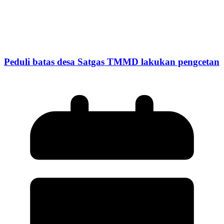
Peduli batas desa Satgas TMMD lakukan pengcetan