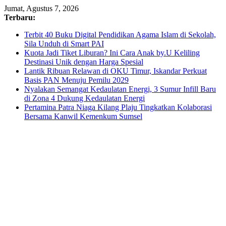
Skip
Jumat, Agustus 7, 2026
to
Terbaru:
content
Terbit 40 Buku Digital Pendidikan Agama Islam di Sekolah,
Sila Unduh di Smart PAI
Kuota Jadi Tiket Liburan? Ini Cara Anak by.U Keliling
Destinasi Unik dengan Harga Spesial
Lantik Ribuan Relawan di OKU Timur, Iskandar Perkuat
Basis PAN Menuju Pemilu 2029
Nyalakan Semangat Kedaulatan Energi, 3 Sumur Infill Baru
di Zona 4 Dukung Kedaulatan Energi
Pertamina Patra Niaga Kilang Plaju Tingkatkan Kolaborasi
Bersama Kanwil Kemenkum Sumsel