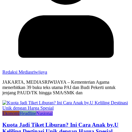
Redaksi Mediasriwijaya
JAKARTA, MEDIASRIWIJAYA – Kementerian Agama
menerbitkan 39 buku teks utama PAI dan Budi Pekerti untuk
jenjang PAUD/TK hingga SMA/SMK dan
Ekonomi
Headline
Nasional
Kuota Jadi Tiket Liburan? Ini Cara Anak by.U
Keliling Destinasi Unik dengan Harga Spesial