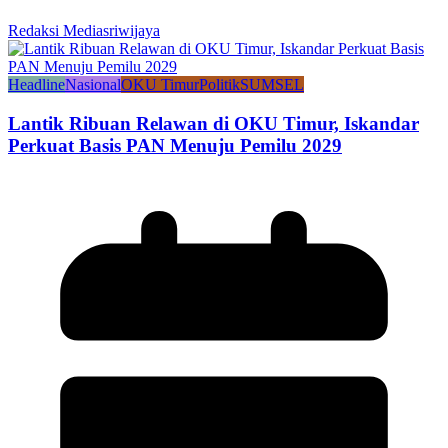
Redaksi Mediasriwijaya
Headline
Nasional
OKU Timur
Politik
SUMSEL
Lantik Ribuan Relawan di OKU Timur, Iskandar
Perkuat Basis PAN Menuju Pemilu 2029