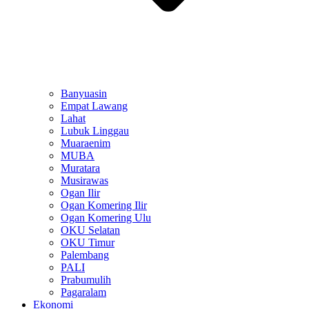
Banyuasin
Empat Lawang
Lahat
Lubuk Linggau
Muaraenim
MUBA
Muratara
Musirawas
Ogan Ilir
Ogan Komering Ilir
Ogan Komering Ulu
OKU Selatan
OKU Timur
Palembang
PALI
Prabumulih
Pagaralam
Ekonomi