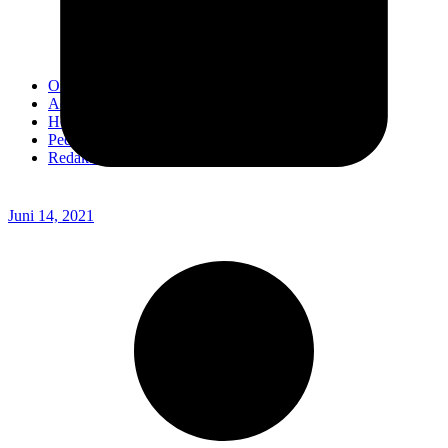
Kodim 0718/Pati
Kodim 1407/Bone
Kodim 0212/TS
OPINI
Advertorial
Headline
Pedoman Media Ciber
Redaksi
Juni 14, 2021