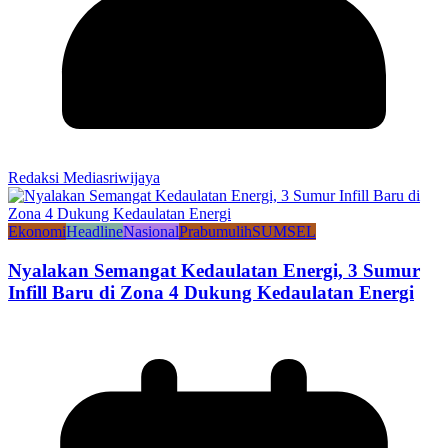
Redaksi Mediasriwijaya
Ekonomi
Headline
Nasional
Prabumulih
SUMSEL
Nyalakan Semangat Kedaulatan Energi, 3 Sumur
Infill Baru di Zona 4 Dukung Kedaulatan Energi