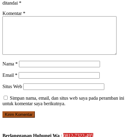
ditandai
*
Komentar
*
Nama
*
Email
*
Situs Web
Simpan nama, email, dan situs web saya pada peramban ini
untuk komentar saya berikutnya.
Berlangganan Hubungi Wa
:
0812-7322-495