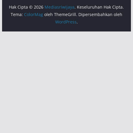
Hak Cipta © 2026
Mediasriwijaya
. Keseluruhan Hak Cipta.
Tema:
ColorMag
oleh ThemeGrill. Dipersembahkan oleh
WordPress
.