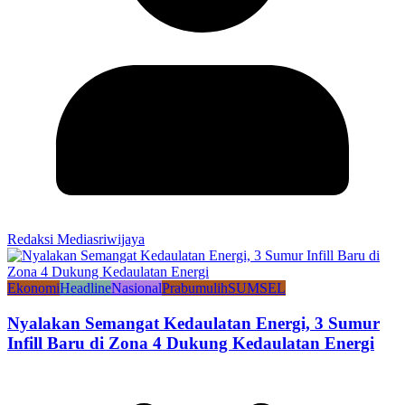
Redaksi Mediasriwijaya
Ekonomi
Headline
Nasional
Prabumulih
SUMSEL
Nyalakan Semangat Kedaulatan Energi, 3 Sumur
Infill Baru di Zona 4 Dukung Kedaulatan Energi