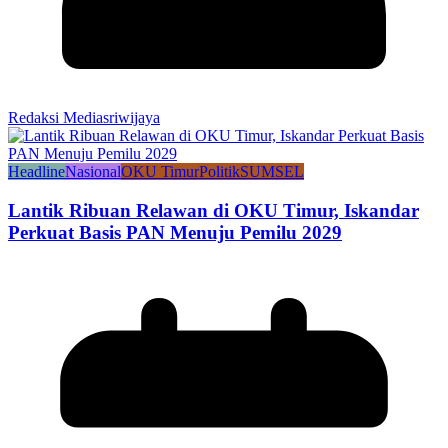
Redaksi Mediasriwijaya
Headline
Nasional
OKU Timur
Politik
SUMSEL
Lantik Ribuan Relawan di OKU Timur, Iskandar
Perkuat Basis PAN Menuju Pemilu 2029