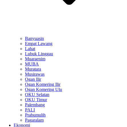
Banyuasin
Empat Lawang
Lahat
Lubuk Linggau
Muaraenim
MUBA
Muratara
Musirawas
Ogan Ilir
Ogan Komering Ilir
Ogan Komering Ulu
OKU Selatan
OKU Timur
Palembang
PALI
Prabumulih
Pagaralam
Ekonomi