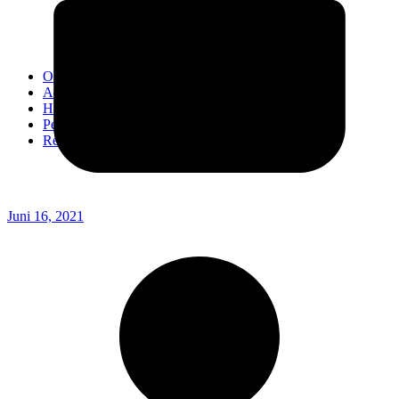
Kodim 0718/Pati
Kodim 1407/Bone
Kodim 0212/TS
OPINI
Advertorial
Headline
Pedoman Media Ciber
Redaksi
Juni 16, 2021