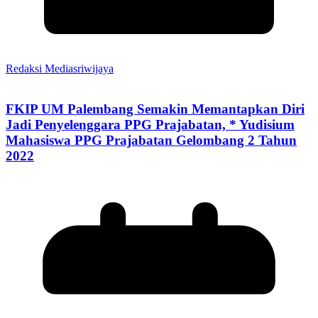
Redaksi Mediasriwijaya
FKIP UM Palembang Semakin Memantapkan Diri
Jadi Penyelenggara PPG Prajabatan, * Yudisium
Mahasiswa PPG Prajabatan Gelombang 2 Tahun
2022