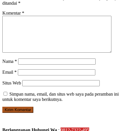
ditandai
*
Komentar
*
Nama
*
Email
*
Situs Web
Simpan nama, email, dan situs web saya pada peramban ini
untuk komentar saya berikutnya.
Berlangganan Hubungi Wa
:
0812-7322-495