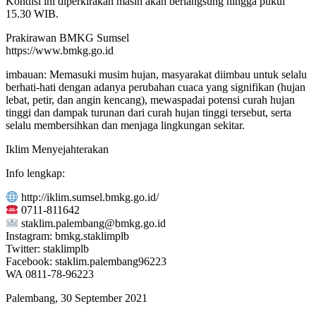
Kondisi ini diperkirakan masih akan berlangsung hingga pukul
15.30 WIB.
Prakirawan BMKG Sumsel
https://www.bmkg.go.id
imbauan: Memasuki musim hujan, masyarakat diimbau untuk selalu
berhati-hati dengan adanya perubahan cuaca yang signifikan (hujan
lebat, petir, dan angin kencang), mewaspadai potensi curah hujan
tinggi dan dampak turunan dari curah hujan tinggi tersebut, serta
selalu membersihkan dan menjaga lingkungan sekitar.
Iklim Menyejahterakan
Info lengkap:
http://iklim.sumsel.bmkg.go.id/
0711-811642
staklim.palembang@bmkg.go.id
Instagram: bmkg.staklimplb
Twitter: staklimplb
Facebook: staklim.palembang96223
WA 0811-78-96223
Palembang, 30 September 2021