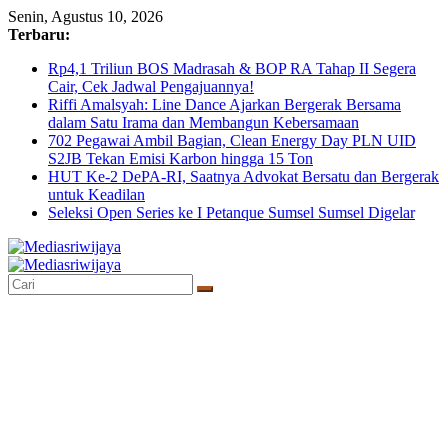
Skip
Senin, Agustus 10, 2026
to
Terbaru:
content
Rp4,1 Triliun BOS Madrasah & BOP RA Tahap II Segera
Cair, Cek Jadwal Pengajuannya!
Riffi Amalsyah: Line Dance Ajarkan Bergerak Bersama
dalam Satu Irama dan Membangun Kebersamaan
702 Pegawai Ambil Bagian, Clean Energy Day PLN UID
S2JB Tekan Emisi Karbon hingga 15 Ton
HUT Ke-2 DePA-RI, Saatnya Advokat Bersatu dan Bergerak
untuk Keadilan
Seleksi Open Series ke I Petanque Sumsel Sumsel Digelar