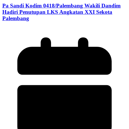
Pa Sandi Kodim 0418/Palembang Wakili Dandim
Hadiri Penutupan LKS Angkatan XXI Sekota
Palembang