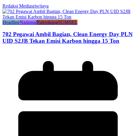
Redaksi Mediasriwijaya
Headline
Nasional
Palembang
SUMSEL
702 Pegawai Ambil Bagian, Clean Energy Day PLN
UID S2JB Tekan Emisi Karbon hingga 15 Ton