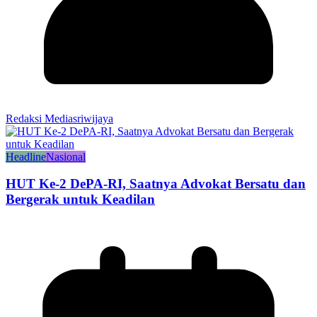
Redaksi Mediasriwijaya
Headline
Nasional
HUT Ke-2 DePA-RI, Saatnya Advokat Bersatu dan
Bergerak untuk Keadilan