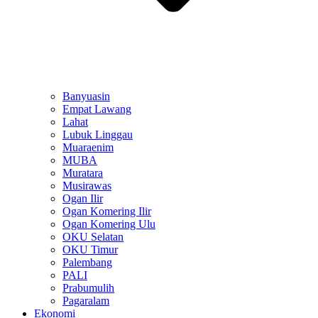
Banyuasin
Empat Lawang
Lahat
Lubuk Linggau
Muaraenim
MUBA
Muratara
Musirawas
Ogan Ilir
Ogan Komering Ilir
Ogan Komering Ulu
OKU Selatan
OKU Timur
Palembang
PALI
Prabumulih
Pagaralam
Ekonomi