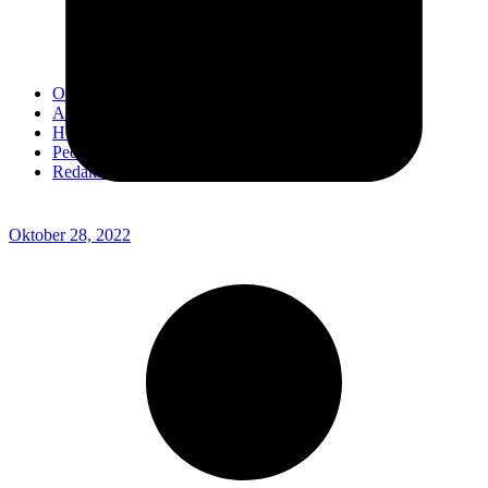
Kodim 0718/Pati
Kodim 1407/Bone
Kodim 0212/TS
OPINI
Advertorial
Headline
Pedoman Media Ciber
Redaksi
Oktober 28, 2022