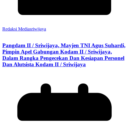
Redaksi Mediasriwijaya
Pangdam II / Sriwijaya, Mayjen TNI Agus Suhardi,
Pimpin Apel Gabungan Kodam II / Sriwijaya,
Dalam Rangka Pengecekan Dan Kesiapan Personel
Dan Alutsista Kodam II / Sriwijaya