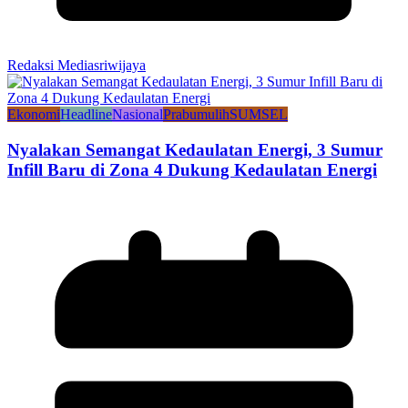
Redaksi Mediasriwijaya
Ekonomi
Headline
Nasional
Prabumulih
SUMSEL
Nyalakan Semangat Kedaulatan Energi, 3 Sumur
Infill Baru di Zona 4 Dukung Kedaulatan Energi