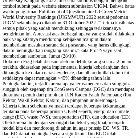
University Rangkings 2022 ini secara simbolis dengan mengklik
tombol submit pada website sistem submission UIGM. Bahwa batas
waktu pengiriman Fulfillment of Questionnaire UI GreenMetric
World University Rankings (UIGMWUR) 2022 sesuai pedoman
UIGM selambatnya dilakukan 31 Oktober 2022. “Terima kasih atas
semua pihak yang sudah mendukung sehingga terlaksananya
pengiriman ini. Apresiasi atas berbagai upaya yang sudah dilakukan
baik yang sifatnya mendorong kebijakan maupun dalam
memberikan masukan sarana dan prasarana yang harus dilengkapi
dalam meningkatkan rangking kita ini,” kata Prof Nyayu saat
memberikan sambutan, Jumat (28/10).
Dokumen FoQ telah disusun oleh tim lebih kurang selama 2 bulan
terakhir, didasarkan pada implementasi kinerja keberlanjutan dan
dituangkan ke dalam narasi evidence, dan alhamdulillah tahun ini
setidaknya dapat meningkat >45% dibanding tahun lalu.
Peningkatan ini, terjadi karena upaya terus-menerus dan sungguh-
sungguh oleh segenap tim EcoGreen Campus (EGC) dan mendapat
dukungan penuh dari pimpinan UIN Raden Fatah Palembang (Ibu
Rektor, Wakil Rektor, Kabiro, dan pimpinan unit/lembaga).
Kinerja tahun sebelumnya masih terdapat beberapa kekurangan,
terutama pada beberapa prinsip UIGM seperti, energi dan climate
cange (EC), waste (WS), transportation (TR), dan education (ED).
Oleh karena itu dengan semangat dan tekat yang kuat, menjadi
modal kita dan mendorong di tahun ini agar prinsip EC, WS, TR,
dan ED dapat meningkat secara signifikan. Tim EGC telah