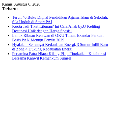
Skip
Kamis, Agustus 6, 2026
to
Terbaru:
content
Terbit 40 Buku Digital Pendidikan Agama Islam di Sekolah,
Sila Unduh di Smart PAI
Kuota Jadi Tiket Liburan? Ini Cara Anak by.U Keliling
Destinasi Unik dengan Harga Spesial
Lantik Ribuan Relawan di OKU Timur, Iskandar Perkuat
Basis PAN Menuju Pemilu 2029
Nyalakan Semangat Kedaulatan Energi, 3 Sumur Infill Baru
di Zona 4 Dukung Kedaulatan Energi
Pertamina Patra Niaga Kilang Plaju Tingkatkan Kolaborasi
Bersama Kanwil Kemenkum Sumsel