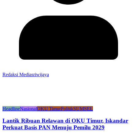
Redaksi Mediasriwijaya
Headline
Nasional
OKU Timur
Politik
SUMSEL
Lantik Ribuan Relawan di OKU Timur, Iskandar
Perkuat Basis PAN Menuju Pemilu 2029