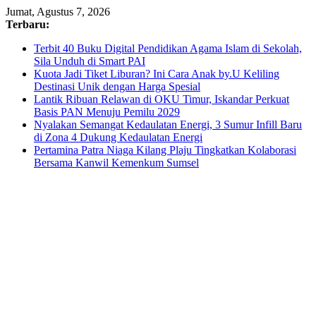
Skip
Jumat, Agustus 7, 2026
to
Terbaru:
content
Terbit 40 Buku Digital Pendidikan Agama Islam di Sekolah,
Sila Unduh di Smart PAI
Kuota Jadi Tiket Liburan? Ini Cara Anak by.U Keliling
Destinasi Unik dengan Harga Spesial
Lantik Ribuan Relawan di OKU Timur, Iskandar Perkuat
Basis PAN Menuju Pemilu 2029
Nyalakan Semangat Kedaulatan Energi, 3 Sumur Infill Baru
di Zona 4 Dukung Kedaulatan Energi
Pertamina Patra Niaga Kilang Plaju Tingkatkan Kolaborasi
Bersama Kanwil Kemenkum Sumsel