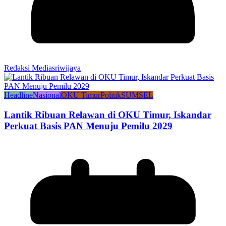
Redaksi Mediasriwijaya
Headline
Nasional
OKU Timur
Politik
SUMSEL
Lantik Ribuan Relawan di OKU Timur, Iskandar
Perkuat Basis PAN Menuju Pemilu 2029