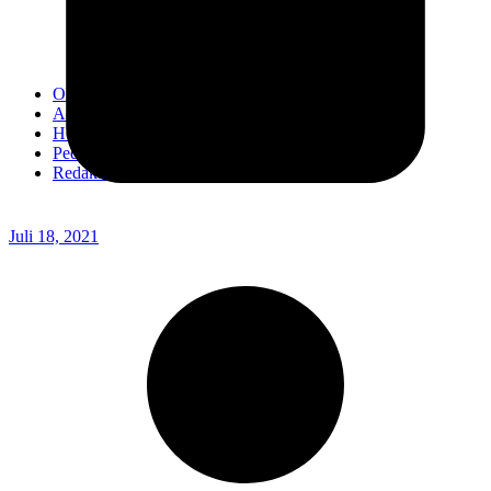
Kodim 0718/Pati
Kodim 1407/Bone
Kodim 0212/TS
OPINI
Advertorial
Headline
Pedoman Media Ciber
Redaksi
Juli 18, 2021