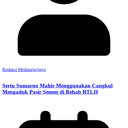
Redaksi Mediasriwijaya
Sertu Sumarno Mahir Menggunakan Cangkul
Mengaduk Pasir Semen di Rehab RTLH