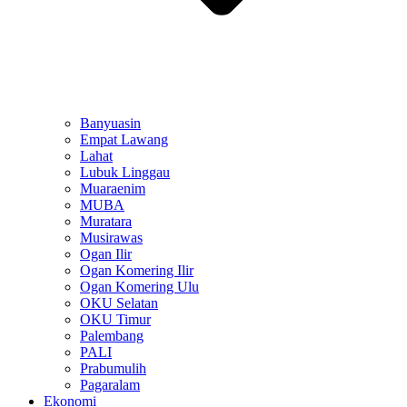
Banyuasin
Empat Lawang
Lahat
Lubuk Linggau
Muaraenim
MUBA
Muratara
Musirawas
Ogan Ilir
Ogan Komering Ilir
Ogan Komering Ulu
OKU Selatan
OKU Timur
Palembang
PALI
Prabumulih
Pagaralam
Ekonomi