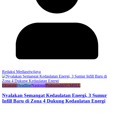
Redaksi Mediasriwijaya
Ekonomi
Headline
Nasional
Prabumulih
SUMSEL
Nyalakan Semangat Kedaulatan Energi, 3 Sumur
Infill Baru di Zona 4 Dukung Kedaulatan Energi