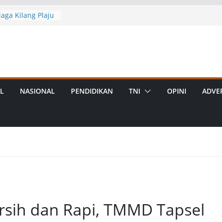
aga Kilang Plaju
rasi Bersama
 Sumsel
ital Pendidikan
kolah, Sila Unduh
buran? Ini Cara
 Destinasi Unik
L
NASIONAL
PENDIDIKAN
TNI
OPINI
ADVE
ial
awan di OKU
erkuat Basis PAN
29
t Kedaulatan
ill Baru di Zona
tan Energi
rsih dan Rapi, TMMD Tapsel