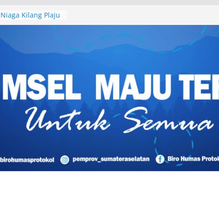
Niaga Kilang Plaju
borasi Bersama
um Sumsel
igital Pendidikan
ekolah, Sila
PAI
Liburan? Ini Cara
ng Destinasi Unik
esial
elawan di OKU
 Perkuat Basis PAN
2029
gat Kedaulatan
Infill Baru di Zona
atan Energi