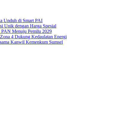
ila Unduh di Smart PAI
asi Unik dengan Harga Spesial
is PAN Menuju Pemilu 2029
i Zona 4 Dukung Kedaulatan Energi
Bersama Kanwil Kemenkum Sumsel