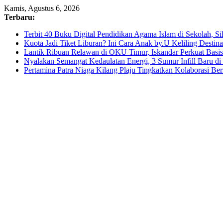
Skip
Kamis, Agustus 6, 2026
to
Terbaru:
content
Terbit 40 Buku Digital Pendidikan Agama Islam di Sekolah, S
Kuota Jadi Tiket Liburan? Ini Cara Anak by.U Keliling Destin
Lantik Ribuan Relawan di OKU Timur, Iskandar Perkuat Bas
Nyalakan Semangat Kedaulatan Energi, 3 Sumur Infill Baru d
Pertamina Patra Niaga Kilang Plaju Tingkatkan Kolaborasi 