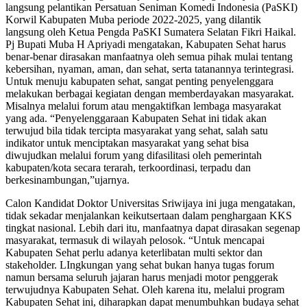
langsung pelantikan Persatuan Seniman Komedi Indonesia (PaSKI)
Korwil Kabupaten Muba periode 2022-2025, yang dilantik
langsung oleh Ketua Pengda PaSKI Sumatera Selatan Fikri Haikal.
Pj Bupati Muba H Apriyadi mengatakan, Kabupaten Sehat harus
benar-benar dirasakan manfaatnya oleh semua pihak mulai tentang
kebersihan, nyaman, aman, dan sehat, serta tatanannya terintegrasi.
Untuk menuju kabupaten sehat, sangat penting penyelenggara
melakukan berbagai kegiatan dengan memberdayakan masyarakat.
Misalnya melalui forum atau mengaktifkan lembaga masyarakat
yang ada. “Penyelenggaraan Kabupaten Sehat ini tidak akan
terwujud bila tidak tercipta masyarakat yang sehat, salah satu
indikator untuk menciptakan masyarakat yang sehat bisa
diwujudkan melalui forum yang difasilitasi oleh pemerintah
kabupaten/kota secara terarah, terkoordinasi, terpadu dan
berkesinambungan,”ujarnya.
Calon Kandidat Doktor Universitas Sriwijaya ini juga mengatakan,
tidak sekadar menjalankan keikutsertaan dalam penghargaan KKS
tingkat nasional. Lebih dari itu, manfaatnya dapat dirasakan segenap
masyarakat, termasuk di wilayah pelosok. “Untuk mencapai
Kabupaten Sehat perlu adanya keterlibatan multi sektor dan
stakeholder. LIngkungan yang sehat bukan hanya tugas forum
namun bersama seluruh jajaran harus menjadi motor penggerak
terwujudnya Kabupaten Sehat. Oleh karena itu, melalui program
Kabupaten Sehat ini, diharapkan dapat menumbuhkan budaya sehat