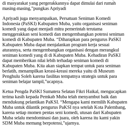
di masyarakat yang pergerakkannya dapat dimulai dari rumah
masing-masing,”pungkas Apriyadi
Apriyadi juga menyampaikan, Persatuan Seniman Komedi
Indonesia (PaSKI) Kabupaten Muba, yaitu organisasi seniman
komedi yang dapat menjadi mitra pemerintah terutama
menggerakkan seni komedi dan mengembangkan potensi seniman
komedi di Kabupaten Muba. “Diharapkan para pengurus PaSKI
Kabupaten Muba dapat menjalankan program kerja sesuai
aturannya, serta mengembangkan organisasi dengan merangkul
seniman komedi yang di di Kabupaten Muba. Kehadiran PaSKI
dapat memberikan nilai lebih terhadap seniman komedi di
Kabupaten Muba. Kita akan siapkan tempat untuk para seniman
berlatih, menampilkan kreasi-kreasi mereka yaitu di Museum
Penghulu Soleh karena fasilitas tempatnya strategis untuk para
seniman belajar tampil,”ucapnya.
Ketua Pengda PaSKI Sumatera Selatan Fikri Haikal, mengucapkan
terima kasih kepada Pemkab Muba telah menyambut baik dan
mendukung pelantikan PaKSI. “Mengapa kami memilih Kabupaten
Muba untuk dilantik pengurus PaKSI nya setelah Kota Palembang,
karena setiap momen pentas seni komedi, utusan dari Kabupaten
Muba selalu mendominasi dan juara, oleh karena itu kami yakin
SDM Muba memang berpotensi,”ujarnya.