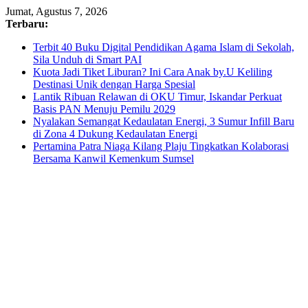
Skip
Jumat, Agustus 7, 2026
to
Terbaru:
content
Terbit 40 Buku Digital Pendidikan Agama Islam di Sekolah,
Sila Unduh di Smart PAI
Kuota Jadi Tiket Liburan? Ini Cara Anak by.U Keliling
Destinasi Unik dengan Harga Spesial
Lantik Ribuan Relawan di OKU Timur, Iskandar Perkuat
Basis PAN Menuju Pemilu 2029
Nyalakan Semangat Kedaulatan Energi, 3 Sumur Infill Baru
di Zona 4 Dukung Kedaulatan Energi
Pertamina Patra Niaga Kilang Plaju Tingkatkan Kolaborasi
Bersama Kanwil Kemenkum Sumsel