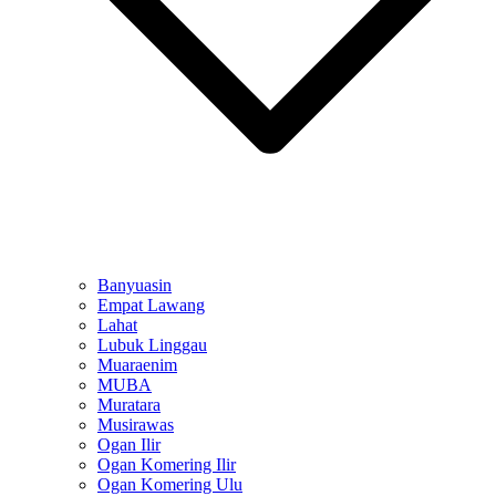
Banyuasin
Empat Lawang
Lahat
Lubuk Linggau
Muaraenim
MUBA
Muratara
Musirawas
Ogan Ilir
Ogan Komering Ilir
Ogan Komering Ulu