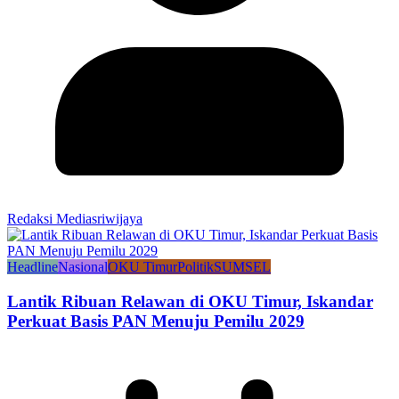
Redaksi Mediasriwijaya
Headline
Nasional
OKU Timur
Politik
SUMSEL
Lantik Ribuan Relawan di OKU Timur, Iskandar
Perkuat Basis PAN Menuju Pemilu 2029