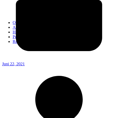
Kodim 0718/Pati
Kodim 1407/Bone
Kodim 0212/TS
OPINI
Advertorial
Headline
Pedoman Media Ciber
Redaksi
Juni 22, 2021