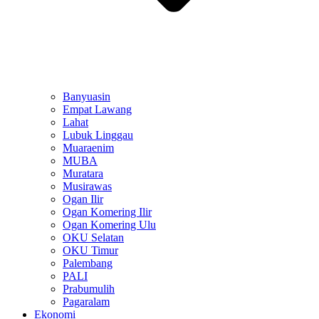
Banyuasin
Empat Lawang
Lahat
Lubuk Linggau
Muaraenim
MUBA
Muratara
Musirawas
Ogan Ilir
Ogan Komering Ilir
Ogan Komering Ulu
OKU Selatan
OKU Timur
Palembang
PALI
Prabumulih
Pagaralam
Ekonomi