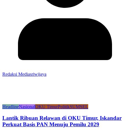
Redaksi Mediasriwijaya
Headline
Nasional
OKU Timur
Politik
SUMSEL
Lantik Ribuan Relawan di OKU Timur, Iskandar
Perkuat Basis PAN Menuju Pemilu 2029