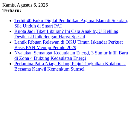
Skip
Kamis, Agustus 6, 2026
to
Terbaru:
content
Terbit 40 Buku Digital Pendidikan Agama Islam di Sekolah,
Sila Unduh di Smart PAI
Kuota Jadi Tiket Liburan? Ini Cara Anak by.U Keliling
Destinasi Unik dengan Harga Spesial
Lantik Ribuan Relawan di OKU Timur, Iskandar Perkuat
Basis PAN Menuju Pemilu 2029
Nyalakan Semangat Kedaulatan Energi, 3 Sumur Infill Baru
di Zona 4 Dukung Kedaulatan Energi
Pertamina Patra Niaga Kilang Plaju Tingkatkan Kolaborasi
Bersama Kanwil Kemenkum Sumsel