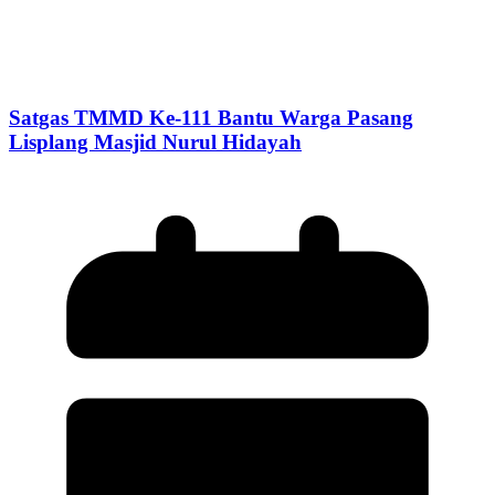
Satgas TMMD Ke-111 Bantu Warga Pasang
Lisplang Masjid Nurul Hidayah