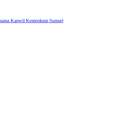
Bersama Kanwil Kemenkum Sumsel
ila Unduh di Smart PAI
asi Unik dengan Harga Spesial
is PAN Menuju Pemilu 2029
i Zona 4 Dukung Kedaulatan Energi