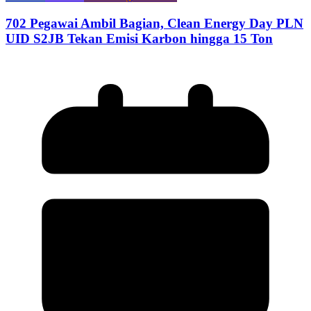
702 Pegawai Ambil Bagian, Clean Energy Day PLN
UID S2JB Tekan Emisi Karbon hingga 15 Ton