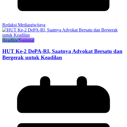
Redaksi Mediasriwijaya
Headline
Nasional
HUT Ke-2 DePA-RI, Saatnya Advokat Bersatu dan
Bergerak untuk Keadilan