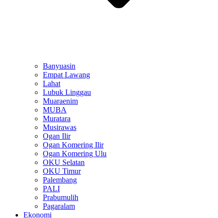
Banyuasin
Empat Lawang
Lahat
Lubuk Linggau
Muaraenim
MUBA
Muratara
Musirawas
Ogan Ilir
Ogan Komering Ilir
Ogan Komering Ulu
OKU Selatan
OKU Timur
Palembang
PALI
Prabumulih
Pagaralam
Ekonomi