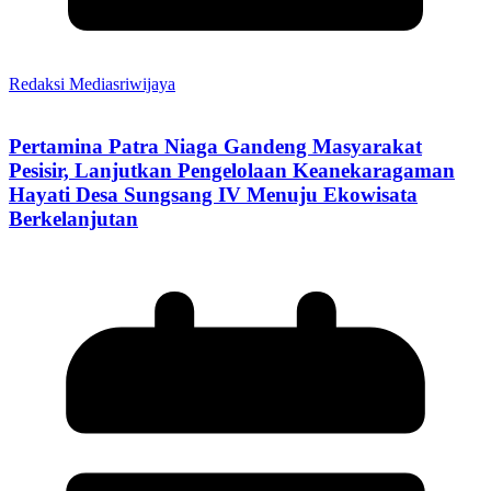
Redaksi Mediasriwijaya
Pertamina Patra Niaga Gandeng Masyarakat
Pesisir, Lanjutkan Pengelolaan Keanekaragaman
Hayati Desa Sungsang IV Menuju Ekowisata
Berkelanjutan