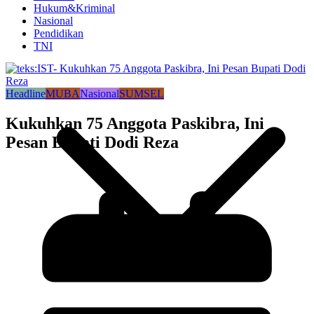
Hukum&Kriminal
Nasional
Pendidikan
TNI
Headline
MUBA
Nasional
SUMSEL
Kukuhkan 75 Anggota Paskibra, Ini
Pesan Bupati Dodi Reza