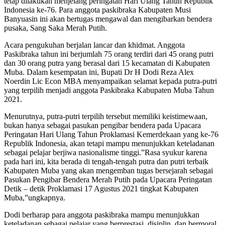
tetap dilakukan menjelang peringatan Hari Ulang Tahun Republik
Indonesia ke-76. Para anggota paskibraka Kabupaten Musi
Banyuasin ini akan bertugas mengawal dan mengibarkan bendera
pusaka, Sang Saka Merah Putih.
Acara pengukuhan berjalan lancar dan khidmat. Anggota
Paskibraka tahun ini berjumlah 75 orang terdiri dari 45 orang putri
dan 30 orang putra yang berasal dari 15 kecamatan di Kabupaten
Muba. Dalam kesempatan ini, Bupati Dr H Dodi Reza Alex
Noerdin Lic Econ MBA menyampaikan selamat kepada putra-putri
yang terpilih menjadi anggota Paskibraka Kabupaten Muba Tahun
2021.
Menurutnya, putra-putri terpilih tersebut memiliki keistimewaan,
bukan hanya sebagai pasukan pengibar bendera pada Upacara
Peringatan Hari Ulang Tahun Proklamasi Kemerdekaan yang ke-76
Republik Indonesia, akan tetapi mampu menunjukkan keteladanan
sebagai pelajar berjiwa nasionalisme tinggi.”Rasa syukur karena
pada hari ini, kita berada di tengah-tengah putra dan putri terbaik
Kabupaten Muba yang akan mengemban tugas bersejarah sebagai
Pasukan Pengibar Bendera Merah Putih pada Upacara Peringatan
Detik – detik Proklamasi 17 Agustus 2021 tingkat Kabupaten
Muba,”ungkapnya.
Dodi berharap para anggota paskibraka mampu menunjukkan
keteladanan sebagai pelajar yang berprestasi, disiplin, dan bermoral