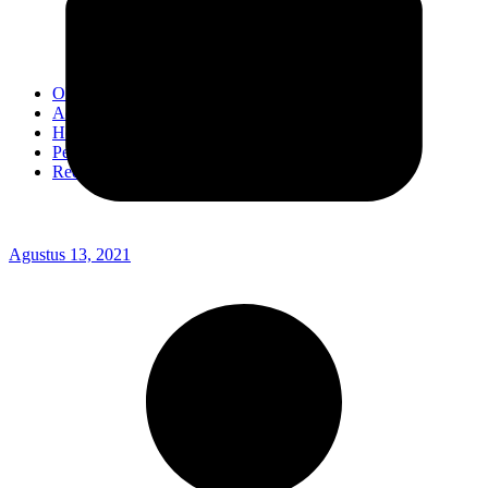
Kodim 0718/Pati
Kodim 1407/Bone
Kodim 0212/TS
OPINI
Advertorial
Headline
Pedoman Media Ciber
Redaksi
Agustus 13, 2021