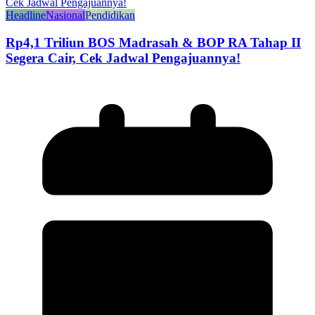
Headline
Nasional
Pendidikan
Rp4,1 Triliun BOS Madrasah & BOP RA Tahap II
Segera Cair, Cek Jadwal Pengajuannya!