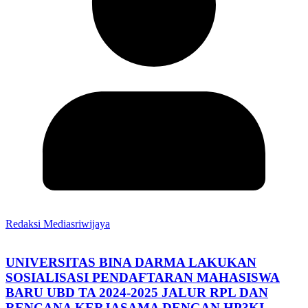
Redaksi Mediasriwijaya
UNIVERSITAS BINA DARMA LAKUKAN
SOSIALISASI PENDAFTARAN MAHASISWA
BARU UBD TA 2024-2025 JALUR RPL DAN
RENCANA KERJASAMA DENGAN HP3KI