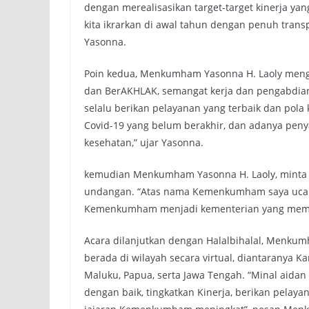
dengan merealisasikan target-target kinerja yang
kita ikrarkan di awal tahun dengan penuh transp
Yasonna.
Poin kedua, Menkumham Yasonna H. Laoly menga
dan BerAKHLAK, semangat kerja dan pengabdian h
selalu berikan pelayanan yang terbaik dan pola 
Covid-19 yang belum berakhir, dan adanya penyaki
kesehatan,” ujar Yasonna.
kemudian Menkumham Yasonna H. Laoly, minta se
undangan. “Atas nama Kemenkumham saya ucapka
Kemenkumham menjadi kementerian yang member
Acara dilanjutkan dengan Halalbihalal, Menk
berada di wilayah secara virtual, diantaranya 
Maluku, Papua, serta Jawa Tengah. “Minal aidan
dengan baik, tingkatkan Kinerja, berikan pelayan