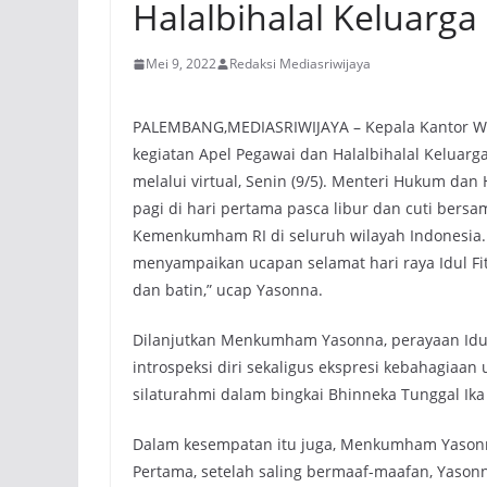
Halalbihalal Keluar
Mei 9, 2022
Redaksi Mediasriwijaya
PALEMBANG,MEDIASRIWIJAYA – Kepala Kantor W
kegiatan Apel Pegawai dan Halalbihalal Kelua
melalui virtual, Senin (9/5). Menteri Hukum da
pagi di hari pertama pasca libur dan cuti bersama
Kemenkumham RI di seluruh wilayah Indonesia
menyampaikan ucapan selamat hari raya Idul Fi
dan batin,” ucap Yasonna.
Dilanjutkan Menkumham Yasonna, perayaan Idul
introspeksi diri sekaligus ekspresi kebahagia
silaturahmi dalam bingkai Bhinneka Tunggal Ika
Dalam kesempatan itu juga, Menkumham Yasonn
Pertama, setelah saling bermaaf-maafan, Yason