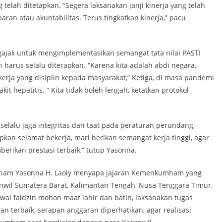
 telah ditetapkan. “Segera laksanakan janji kinerja yang telah
aran atau akuntabilitas. Terus tingkatkan kinerja,” pacu
jak untuk mengimplementasikan semangat tata nilai PASTI
arus selalu diterapkan. “Karena kita adalah abdi negara,
kerja yang disiplin kepada masyarakat,” Ketiga, di masa pandemi
t hepatitis. ” Kita tidak boleh lengah, ketatkan protokol
lalu jaga integritas dan taat pada peraturan perundang-
n selamat bekerja, mari berikan semangat kerja tinggi, agar
ikan prestasi terbaik,” tutup Yasonna.
umham Yasonna H. Laoly menyapa jajaran Kemenkumham yang
Kanwil Sumatera Barat, Kalimantan Tengah, Nusa Tenggara Timur,
 wal faidzin mohon maaf lahir dan batin, laksanakan tugas
an terbaik, serapan anggaran diperhatikan, agar realisasi