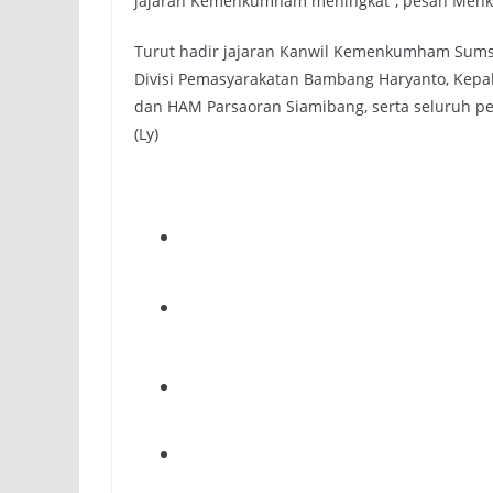
jajaran Kemenkumham meningkat”, pesan Menku
Turut hadir jajaran Kanwil Kemenkumham Sumsel 
Divisi Pemasyarakatan Bambang Haryanto, Kepal
dan HAM Parsaoran Siamibang, serta seluruh p
(Ly)