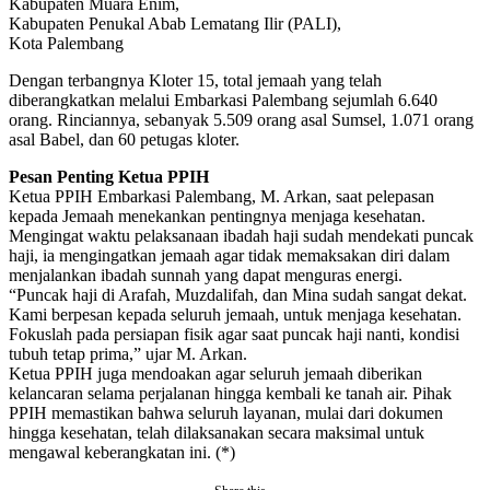
Kabupaten Muara Enim,
Kabupaten Penukal Abab Lematang Ilir (PALI),
Kota Palembang
Dengan terbangnya Kloter 15, total jemaah yang telah
diberangkatkan melalui Embarkasi Palembang sejumlah 6.640
orang. Rinciannya, sebanyak 5.509 orang asal Sumsel, 1.071 orang
asal Babel, dan 60 petugas kloter.
Pesan Penting Ketua PPIH
Ketua PPIH Embarkasi Palembang, M. Arkan, saat pelepasan
kepada Jemaah menekankan pentingnya menjaga kesehatan.
Mengingat waktu pelaksanaan ibadah haji sudah mendekati puncak
haji, ia mengingatkan jemaah agar tidak memaksakan diri dalam
menjalankan ibadah sunnah yang dapat menguras energi.
“Puncak haji di Arafah, Muzdalifah, dan Mina sudah sangat dekat.
Kami berpesan kepada seluruh jemaah, untuk menjaga kesehatan.
Fokuslah pada persiapan fisik agar saat puncak haji nanti, kondisi
tubuh tetap prima,” ujar M. Arkan.
Ketua PPIH juga mendoakan agar seluruh jemaah diberikan
kelancaran selama perjalanan hingga kembali ke tanah air. Pihak
PPIH memastikan bahwa seluruh layanan, mulai dari dokumen
hingga kesehatan, telah dilaksanakan secara maksimal untuk
mengawal keberangkatan ini. (*)