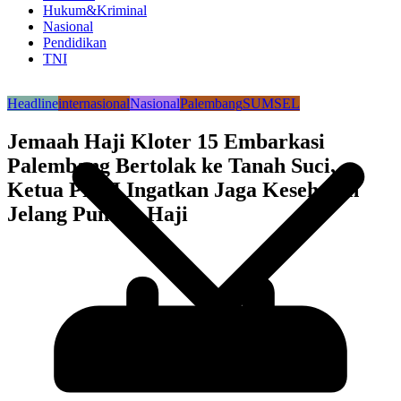
Hukum&Kriminal
Nasional
Pendidikan
TNI
Headline
internasional
Nasional
Palembang
SUMSEL
Jemaah Haji Kloter 15 Embarkasi
Palembang Bertolak ke Tanah Suci,
Ketua PPIH Ingatkan Jaga Kesehatan
Jelang Puncak Haji