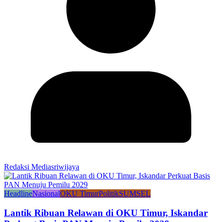
Redaksi Mediasriwijaya
Headline
Nasional
OKU Timur
Politik
SUMSEL
Lantik Ribuan Relawan di OKU Timur, Iskandar