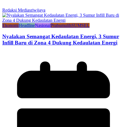
Redaksi Mediasriwijaya
Ekonomi
Headline
Nasional
Prabumulih
SUMSEL
Nyalakan Semangat Kedaulatan Energi, 3 Sumur
Infill Baru di Zona 4 Dukung Kedaulatan Energi