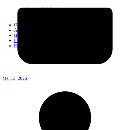
Kodim 0718/Pati
Kodim 1407/Bone
Kodim 0212/TS
OPINI
Advertorial
Headline
Pedoman Media Ciber
Redaksi
Mei 13, 2026