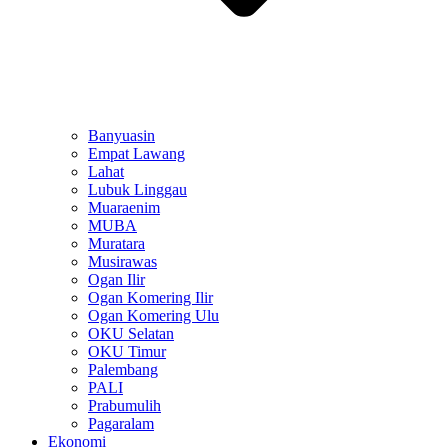
Banyuasin
Empat Lawang
Lahat
Lubuk Linggau
Muaraenim
MUBA
Muratara
Musirawas
Ogan Ilir
Ogan Komering Ilir
Ogan Komering Ulu
OKU Selatan
OKU Timur
Palembang
PALI
Prabumulih
Pagaralam
Ekonomi