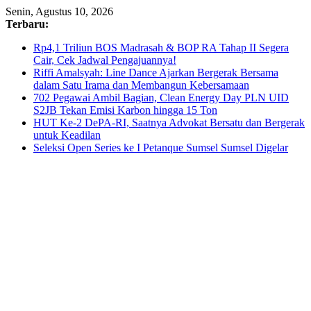
Skip
Senin, Agustus 10, 2026
to
Terbaru:
content
Rp4,1 Triliun BOS Madrasah & BOP RA Tahap II Segera
Cair, Cek Jadwal Pengajuannya!
Riffi Amalsyah: Line Dance Ajarkan Bergerak Bersama
dalam Satu Irama dan Membangun Kebersamaan
702 Pegawai Ambil Bagian, Clean Energy Day PLN UID
S2JB Tekan Emisi Karbon hingga 15 Ton
HUT Ke-2 DePA-RI, Saatnya Advokat Bersatu dan Bergerak
untuk Keadilan
Seleksi Open Series ke I Petanque Sumsel Sumsel Digelar