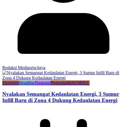
Redaksi Mediasriwijaya
Ekonomi
Headline
Nasional
Prabumulih
SUMSEL
Nyalakan Semangat Kedaulatan Energi, 3 Sumur
Infill Baru di Zona 4 Dukung Kedaulatan Energi