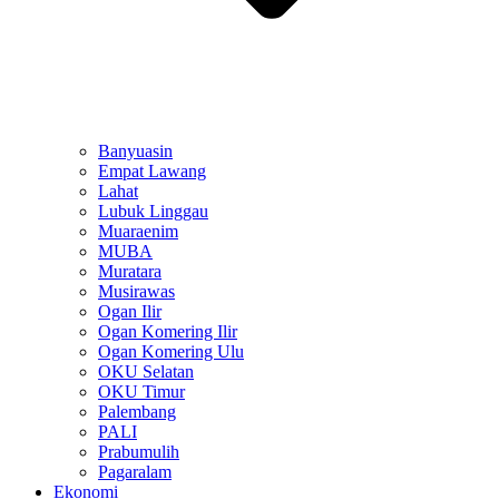
Banyuasin
Empat Lawang
Lahat
Lubuk Linggau
Muaraenim
MUBA
Muratara
Musirawas
Ogan Ilir
Ogan Komering Ilir
Ogan Komering Ulu
OKU Selatan
OKU Timur
Palembang
PALI
Prabumulih
Pagaralam
Ekonomi