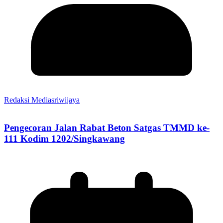
Redaksi Mediasriwijaya
Pengecoran Jalan Rabat Beton Satgas TMMD ke-
111 Kodim 1202/Singkawang