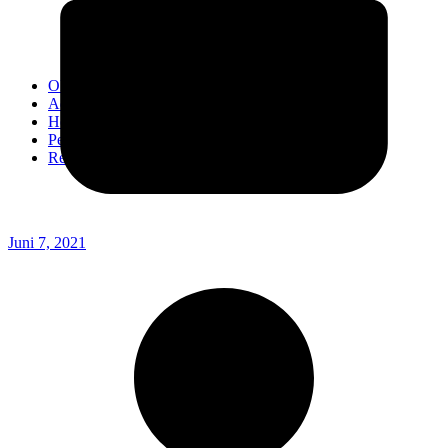
Kodim 0718/Pati
Kodim 1407/Bone
Kodim 0212/TS
OPINI
Advertorial
Headline
Pedoman Media Ciber
Redaksi
Juni 7, 2021