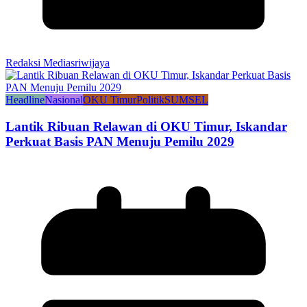
Redaksi Mediasriwijaya
Headline
Nasional
OKU Timur
Politik
SUMSEL
Lantik Ribuan Relawan di OKU Timur, Iskandar
Perkuat Basis PAN Menuju Pemilu 2029