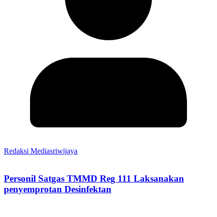
Redaksi Mediasriwijaya
Personil Satgas TMMD Reg 111 Laksanakan
penyemprotan Desinfektan