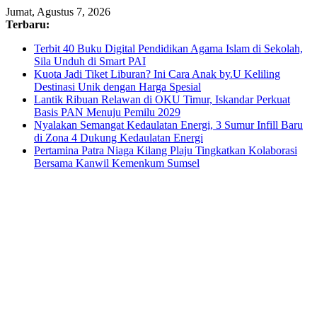
Skip
Jumat, Agustus 7, 2026
to
Terbaru:
content
Terbit 40 Buku Digital Pendidikan Agama Islam di Sekolah,
Sila Unduh di Smart PAI
Kuota Jadi Tiket Liburan? Ini Cara Anak by.U Keliling
Destinasi Unik dengan Harga Spesial
Lantik Ribuan Relawan di OKU Timur, Iskandar Perkuat
Basis PAN Menuju Pemilu 2029
Nyalakan Semangat Kedaulatan Energi, 3 Sumur Infill Baru
di Zona 4 Dukung Kedaulatan Energi
Pertamina Patra Niaga Kilang Plaju Tingkatkan Kolaborasi
Bersama Kanwil Kemenkum Sumsel