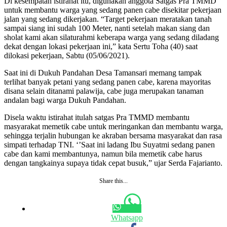
Di kesempatan istirahat itu, digunakan anggota Satgas Pra TMMD
untuk membantu warga yang sedang panen cabe disekitar pekerjaan
jalan yang sedang dikerjakan. “Target pekerjaan meratakan tanah
sampai siang ini sudah 100 Meter, nanti setelah makan siang dan
sholat kami akan silaturahmi keberapa warga yang sedang diladang
dekat dengan lokasi pekerjaan ini,” kata Sertu Toha (40) saat
dilokasi pekerjaan, Sabtu (05/06/2021).
Saat ini di Dukuh Pandahan Desa Tamansari memang tampak
terlihat banyak petani yang sedang panen cabe, karena mayoritas
disana selain ditanami palawija, cabe juga merupakan tanaman
andalan bagi warga Dukuh Pandahan.
Disela waktu istirahat itulah satgas Pra TMMD membantu
masyarakat memetik cabe untuk meringankan dan membantu warga,
sehingga terjalin hubungan ke akraban bersama masyarakat dan rasa
simpati terhadap TNI. ‘’Saat ini ladang Ibu Suyatmi sedang panen
cabe dan kami membantunya, namun bila memetik cabe harus
dengan tangkainya supaya tidak cepat busuk,” ujar Serda Fajarianto.
Share this...
Whatsapp