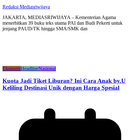
Redaksi Mediasriwijaya
JAKARTA, MEDIASRIWIJAYA – Kementerian Agama
menerbitkan 39 buku teks utama PAI dan Budi Pekerti untuk
jenjang PAUD/TK hingga SMA/SMK dan
Ekonomi
Headline
Nasional
Kuota Jadi Tiket Liburan? Ini Cara Anak by.U
Keliling Destinasi Unik dengan Harga Spesial