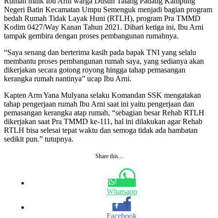
Rumah milik Ibu Arni warga Dusun Talang Padang Kampung
Negeri Batin Kecamatan Umpu Semenguk menjadi bagian program
bedah Rumah Tidak Layak Huni (RTLH), program Pra TMMD
Kodim 0427/Way Kanan Tahun 2021. Dihari ketiga ini, Ibu Arni
tampak gembira dengan proses pembangunan rumahnya.
“Saya senang dan berterima kasih pada bapak TNI yang selalu
membantu proses pembangunan rumah saya, yang sedianya akan
dikerjakan secara gotong royong hingga tahap pemasangan
kerangka rumah nantinya” ucap Ibu Arni.
Kapten Arm Yana Mulyana selaku Komandan SSK mengatakan
tahap pengerjaan rumah Ibu Arni saat ini yaitu pengerjaan dan
pemasangan kerangka atap rumah, “sebagian besar Rehab RTLH
dikerjakan saat Pra TMMD ke-111, hal ini dilakukan agar Rehab
RTLH bisa selesai tepat waktu dan semoga tidak ada hambatan
sedikit pun.” tutupnya.
Share this...
Whatsapp
Facebook