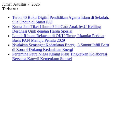
Skip
Jumat, Agustus 7, 2026
to
Terbaru:
content
Terbit 40 Buku Digital Pendidikan Agama Islam di Sekolah,
Sila Unduh di Smart PAI
Kuota Jadi Tiket Liburan? Ini Cara Anak by.U Keliling
Destinasi Unik dengan Harga Spesial
Lantik Ribuan Relawan di OKU Timur, Iskandar Perkuat
Basis PAN Menuju Pemilu 2029
Nyalakan Semangat Kedaulatan Energi, 3 Sumur Infill Baru
di Zona 4 Dukung Kedaulatan Energi
Pertamina Patra Niaga Kilang Plaju Tingkatkan Kolaborasi
Bersama Kanwil Kemenkum Sumsel