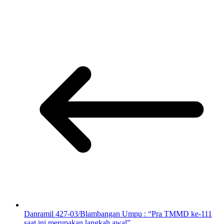
Danramil 427-03/Blambangan Umpu : “Pra TMMD ke-111
saat ini merupakan langkah awal”