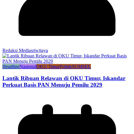
Redaksi Mediasriwijaya
Headline
Nasional
OKU Timur
Politik
SUMSEL
Lantik Ribuan Relawan di OKU Timur, Iskandar
Perkuat Basis PAN Menuju Pemilu 2029