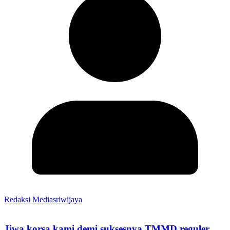
Redaksi Mediasriwijaya
Jiwa korsa kami demi suksesnya TMMD reguler