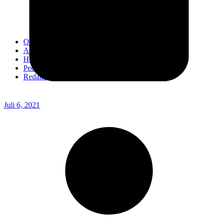
Kodim 0718/Pati
Kodim 1407/Bone
Kodim 0212/TS
OPINI
Advertorial
Headline
Pedoman Media Ciber
Redaksi
Juli 6, 2021