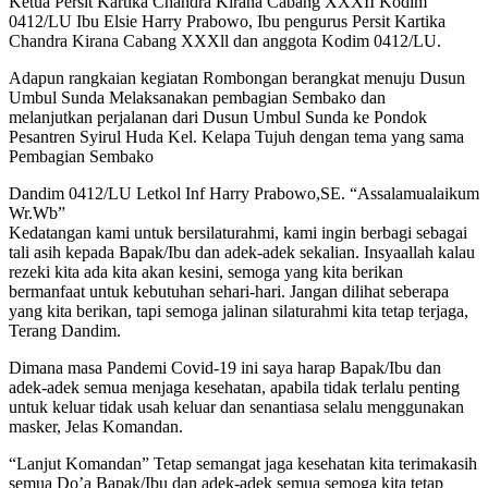
Ketua Persit Kartika Chandra Kirana Cabang XXXII Kodim
0412/LU Ibu Elsie Harry Prabowo, Ibu pengurus Persit Kartika
Chandra Kirana Cabang XXXll dan anggota Kodim 0412/LU.
Adapun rangkaian kegiatan Rombongan berangkat menuju Dusun
Umbul Sunda Melaksanakan pembagian Sembako dan
melanjutkan perjalanan dari Dusun Umbul Sunda ke Pondok
Pesantren Syirul Huda Kel. Kelapa Tujuh dengan tema yang sama
Pembagian Sembako
Dandim 0412/LU Letkol Inf Harry Prabowo,SE. “Assalamualaikum
Wr.Wb”
Kedatangan kami untuk bersilaturahmi, kami ingin berbagi sebagai
tali asih kepada Bapak/Ibu dan adek-adek sekalian. Insyaallah kalau
rezeki kita ada kita akan kesini, semoga yang kita berikan
bermanfaat untuk kebutuhan sehari-hari. Jangan dilihat seberapa
yang kita berikan, tapi semoga jalinan silaturahmi kita tetap terjaga,
Terang Dandim.
Dimana masa Pandemi Covid-19 ini saya harap Bapak/Ibu dan
adek-adek semua menjaga kesehatan, apabila tidak terlalu penting
untuk keluar tidak usah keluar dan senantiasa selalu menggunakan
masker, Jelas Komandan.
“Lanjut Komandan” Tetap semangat jaga kesehatan kita terimakasih
semua Do’a Bapak/Ibu dan adek-adek semua semoga kita tetap