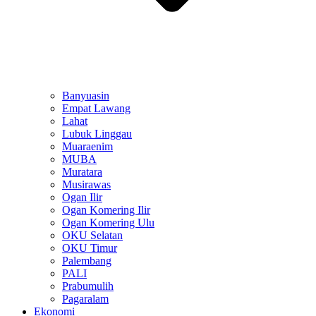
Banyuasin
Empat Lawang
Lahat
Lubuk Linggau
Muaraenim
MUBA
Muratara
Musirawas
Ogan Ilir
Ogan Komering Ilir
Ogan Komering Ulu
OKU Selatan
OKU Timur
Palembang
PALI
Prabumulih
Pagaralam
Ekonomi