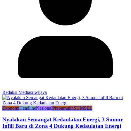
Redaksi Mediasriwijaya
Ekonomi
Headline
Nasional
Prabumulih
SUMSEL
Nyalakan Semangat Kedaulatan Energi, 3 Sumur
Infill Baru di Zona 4 Dukung Kedaulatan Energi