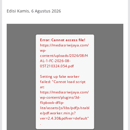
Edisi Kamis, 6 Agustus 2026
Error: Cannot access file!
https://mediasriwijaya.com/
wp-
content/uploads/2026/08/H
AL-1-FC-2026-08-
05T210324.054.pdf
Setting up fake worker
failed: "Cannot load script
at:
https://mediasriwijaya.com/
wp-content/plugins/3d-
flipbook-dflip-
lite/assets/js/libs/pdfjs/stabl
e/pdf.worker.min.js?
ver=2.4.30&pdfver=default"
.