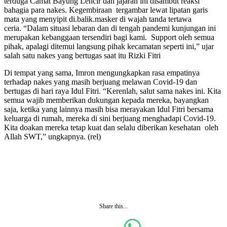
terduga Camat Bayung Lencir dan jajaran ini disambut reaksi
bahagia para nakes. Kegembiraan tergambar lewat lipatan garis
mata yang menyipit di.balik.masker di wajah tanda tertawa
ceria. “Dalam situasi lebaran dan di tengah pandemi kunjungan ini
merupakan kebanggaan tersendiri bagi kami. Support oleh semua
pihak, apalagi ditemui langsung pihak kecamatan seperti ini,” ujar
salah satu nakes yang bertugas saat itu Rizki Fitri
Di tempat yang sama, Imron mengungkapkan rasa empatinya
terhadap nakes yang masih berjuang melawan Covid-19 dan
bertugas di hari raya Idul Fitri. “Kerenlah, salut sama nakes ini. Kita
semua wajib memberikan dukungan kepada mereka, bayangkan
saja, ketika yang lainnya masih bisa merayakan Idul Fitri bersama
keluarga di rumah, mereka di sini berjuang menghadapi Covid-19.
Kita doakan mereka tetap kuat dan selalu diberikan kesehatan oleh
Allah SWT,” ungkapnya. (rel)
Share this...