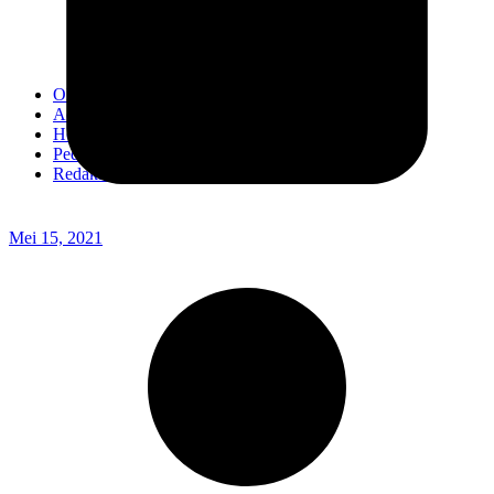
Kodim 0718/Pati
Kodim 1407/Bone
Kodim 0212/TS
OPINI
Advertorial
Headline
Pedoman Media Ciber
Redaksi
Mei 15, 2021