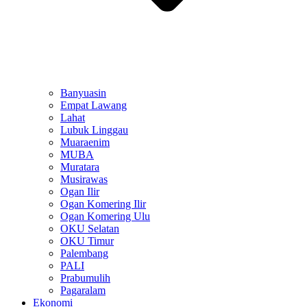
Banyuasin
Empat Lawang
Lahat
Lubuk Linggau
Muaraenim
MUBA
Muratara
Musirawas
Ogan Ilir
Ogan Komering Ilir
Ogan Komering Ulu
OKU Selatan
OKU Timur
Palembang
PALI
Prabumulih
Pagaralam
Ekonomi