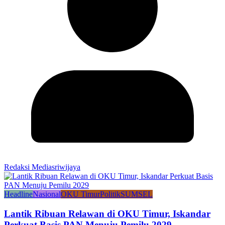
Redaksi Mediasriwijaya
Headline
Nasional
OKU Timur
Politik
SUMSEL
Lantik Ribuan Relawan di OKU Timur, Iskandar
Perkuat Basis PAN Menuju Pemilu 2029