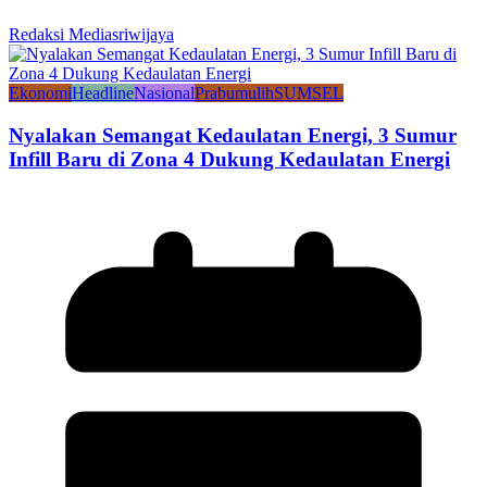
Redaksi Mediasriwijaya
Ekonomi
Headline
Nasional
Prabumulih
SUMSEL
Nyalakan Semangat Kedaulatan Energi, 3 Sumur
Infill Baru di Zona 4 Dukung Kedaulatan Energi