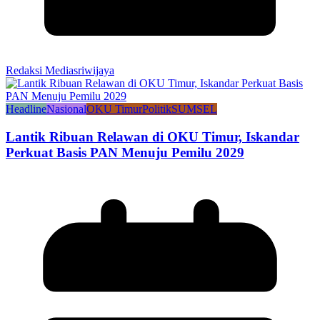
Redaksi Mediasriwijaya
Headline
Nasional
OKU Timur
Politik
SUMSEL
Lantik Ribuan Relawan di OKU Timur, Iskandar
Perkuat Basis PAN Menuju Pemilu 2029