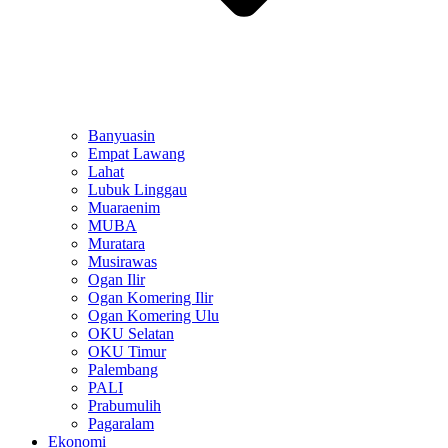
Banyuasin
Empat Lawang
Lahat
Lubuk Linggau
Muaraenim
MUBA
Muratara
Musirawas
Ogan Ilir
Ogan Komering Ilir
Ogan Komering Ulu
OKU Selatan
OKU Timur
Palembang
PALI
Prabumulih
Pagaralam
Ekonomi