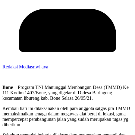
Redaksi Mediasriwijaya
Bone –
Program TNI Manunggal Membangun Desa (TMMD) Ke-
111 Kodim 1407/Bone, yang digelar di Didesa Baringeng
kecamatan libureng kab. Bone Selasa 26/05/21.
Kembali hari ini dilaksanakan oleh para anggota satgas pra TMMD
memaksimalkan tenaga dalam megawas alat berat di lokasi, guna
mempercepat pembangunan jalan yang sudah merupakan tugas yg
diberikan.
Sebelum memulai bekerja dilaksanakan pengecekan personil dan