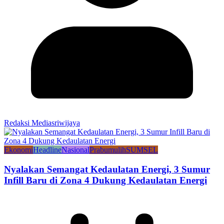
Redaksi Mediasriwijaya
Ekonomi
Headline
Nasional
Prabumulih
SUMSEL
Nyalakan Semangat Kedaulatan Energi, 3 Sumur
Infill Baru di Zona 4 Dukung Kedaulatan Energi