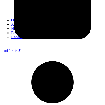
Kodim 0718/Pati
Kodim 1407/Bone
Kodim 0212/TS
OPINI
Advertorial
Headline
Pedoman Media Ciber
Redaksi
Juni 10, 2021