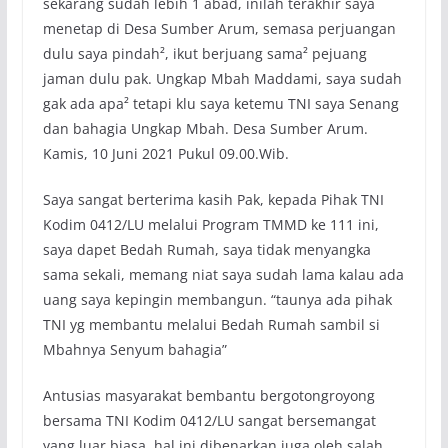
sekarang sudah lebih 1 abad, inilah terakhir saya
menetap di Desa Sumber Arum, semasa perjuangan
dulu saya pindah², ikut berjuang sama² pejuang
jaman dulu pak. Ungkap Mbah Maddami, saya sudah
gak ada apa² tetapi klu saya ketemu TNI saya Senang
dan bahagia Ungkap Mbah. Desa Sumber Arum.
Kamis, 10 Juni 2021 Pukul 09.00.Wib.
Saya sangat berterima kasih Pak, kepada Pihak TNI
Kodim 0412/LU melalui Program TMMD ke 111 ini,
saya dapet Bedah Rumah, saya tidak menyangka
sama sekali, memang niat saya sudah lama kalau ada
uang saya kepingin membangun. “taunya ada pihak
TNI yg membantu melalui Bedah Rumah sambil si
Mbahnya Senyum bahagia”
Antusias masyarakat bembantu bergotongroyong
bersama TNI Kodim 0412/LU sangat bersemangat
yang luar biasa, hal ini dibenarkan juga oleh salah