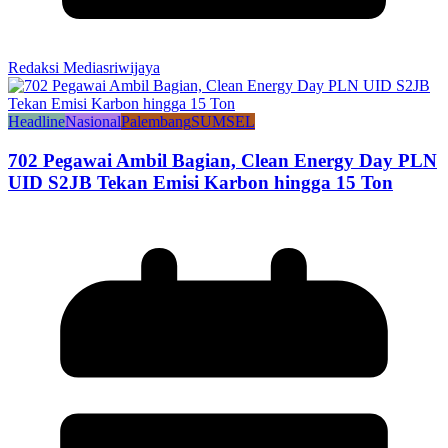
Redaksi Mediasriwijaya
Headline
Nasional
Palembang
SUMSEL
702 Pegawai Ambil Bagian, Clean Energy Day PLN
UID S2JB Tekan Emisi Karbon hingga 15 Ton