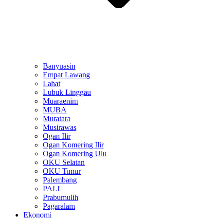
Banyuasin
Empat Lawang
Lahat
Lubuk Linggau
Muaraenim
MUBA
Muratara
Musirawas
Ogan Ilir
Ogan Komering Ilir
Ogan Komering Ulu
OKU Selatan
OKU Timur
Palembang
PALI
Prabumulih
Pagaralam
Ekonomi