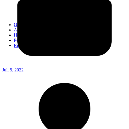
Kodim 0718/Pati
Kodim 1407/Bone
Kodim 0212/TS
OPINI
Advertorial
Headline
Pedoman Media Ciber
Redaksi
Juli 5, 2022