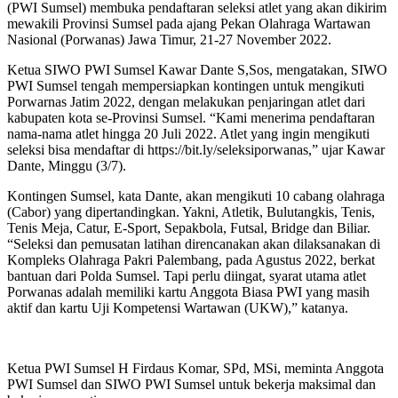
(PWI Sumsel) membuka pendaftaran seleksi atlet yang akan dikirim
mewakili Provinsi Sumsel pada ajang Pekan Olahraga Wartawan
Nasional (Porwanas) Jawa Timur, 21-27 November 2022.
Ketua SIWO PWI Sumsel Kawar Dante S,Sos, mengatakan, SIWO
PWI Sumsel tengah mempersiapkan kontingen untuk mengikuti
Porwarnas Jatim 2022, dengan melakukan penjaringan atlet dari
kabupaten kota se-Provinsi Sumsel. “Kami menerima pendaftaran
nama-nama atlet hingga 20 Juli 2022. Atlet yang ingin mengikuti
seleksi bisa mendaftar di https://bit.ly/seleksiporwanas,” ujar Kawar
Dante, Minggu (3/7).
Kontingen Sumsel, kata Dante, akan mengikuti 10 cabang olahraga
(Cabor) yang dipertandingkan. Yakni, Atletik, Bulutangkis, Tenis,
Tenis Meja, Catur, E-Sport, Sepakbola, Futsal, Bridge dan Biliar.
“Seleksi dan pemusatan latihan direncanakan akan dilaksanakan di
Kompleks Olahraga Pakri Palembang, pada Agustus 2022, berkat
bantuan dari Polda Sumsel. Tapi perlu diingat, syarat utama atlet
Porwanas adalah memiliki kartu Anggota Biasa PWI yang masih
aktif dan kartu Uji Kompetensi Wartawan (UKW),” katanya.
Ketua PWI Sumsel H Firdaus Komar, SPd, MSi, meminta Anggota
PWI Sumsel dan SIWO PWI Sumsel untuk bekerja maksimal dan