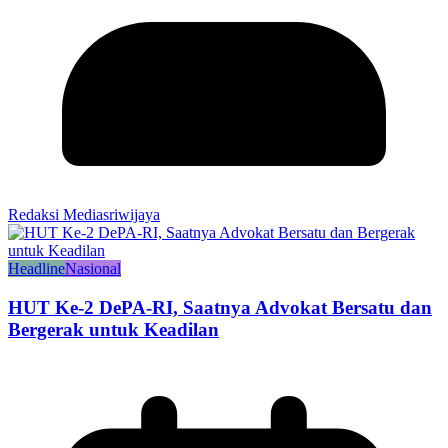
Redaksi Mediasriwijaya
Headline
Nasional
HUT Ke-2 DePA-RI, Saatnya Advokat Bersatu dan
Bergerak untuk Keadilan