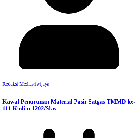
Redaksi Mediasriwijaya
Kawal Penurunan Material Pasir Satgas TMMD ke-
111 Kodim 1202/Skw