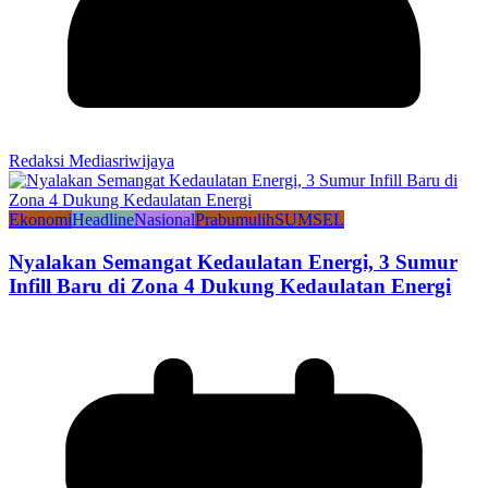
Redaksi Mediasriwijaya
Ekonomi
Headline
Nasional
Prabumulih
SUMSEL
Nyalakan Semangat Kedaulatan Energi, 3 Sumur
Infill Baru di Zona 4 Dukung Kedaulatan Energi