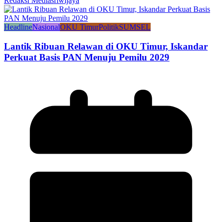
Redaksi Mediasriwijaya
Headline
Nasional
OKU Timur
Politik
SUMSEL
Lantik Ribuan Relawan di OKU Timur, Iskandar
Perkuat Basis PAN Menuju Pemilu 2029