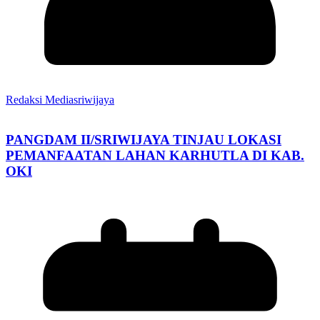
Redaksi Mediasriwijaya
PANGDAM II/SRIWIJAYA TINJAU LOKASI
PEMANFAATAN LAHAN KARHUTLA DI KAB.
OKI