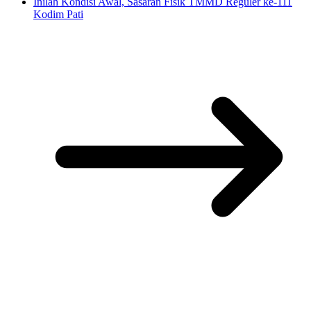
Inilah Kondisi Awal, Sasaran Fisik TMMD Reguler ke-111
Kodim Pati