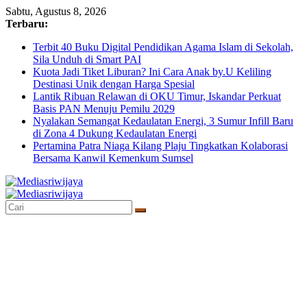
Skip
Sabtu, Agustus 8, 2026
to
Terbaru:
content
Terbit 40 Buku Digital Pendidikan Agama Islam di Sekolah,
Sila Unduh di Smart PAI
Kuota Jadi Tiket Liburan? Ini Cara Anak by.U Keliling
Destinasi Unik dengan Harga Spesial
Lantik Ribuan Relawan di OKU Timur, Iskandar Perkuat
Basis PAN Menuju Pemilu 2029
Nyalakan Semangat Kedaulatan Energi, 3 Sumur Infill Baru
di Zona 4 Dukung Kedaulatan Energi
Pertamina Patra Niaga Kilang Plaju Tingkatkan Kolaborasi
Bersama Kanwil Kemenkum Sumsel