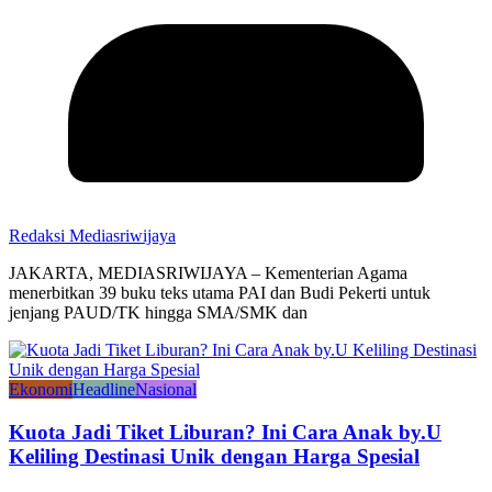
Redaksi Mediasriwijaya
JAKARTA, MEDIASRIWIJAYA – Kementerian Agama
menerbitkan 39 buku teks utama PAI dan Budi Pekerti untuk
jenjang PAUD/TK hingga SMA/SMK dan
Ekonomi
Headline
Nasional
Kuota Jadi Tiket Liburan? Ini Cara Anak by.U
Keliling Destinasi Unik dengan Harga Spesial