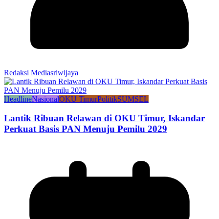
Redaksi Mediasriwijaya
Headline
Nasional
OKU Timur
Politik
SUMSEL
Lantik Ribuan Relawan di OKU Timur, Iskandar
Perkuat Basis PAN Menuju Pemilu 2029