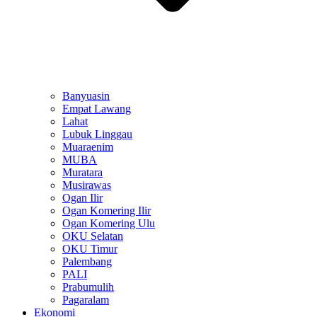
Banyuasin
Empat Lawang
Lahat
Lubuk Linggau
Muaraenim
MUBA
Muratara
Musirawas
Ogan Ilir
Ogan Komering Ilir
Ogan Komering Ulu
OKU Selatan
OKU Timur
Palembang
PALI
Prabumulih
Pagaralam
Ekonomi