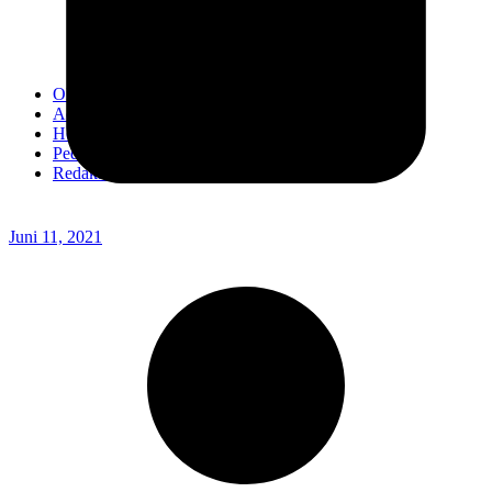
Kodim 0718/Pati
Kodim 1407/Bone
Kodim 0212/TS
OPINI
Advertorial
Headline
Pedoman Media Ciber
Redaksi
Juni 11, 2021