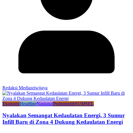
Redaksi Mediasriwijaya
Ekonomi
Headline
Nasional
Prabumulih
SUMSEL
Nyalakan Semangat Kedaulatan Energi, 3 Sumur
Infill Baru di Zona 4 Dukung Kedaulatan Energi