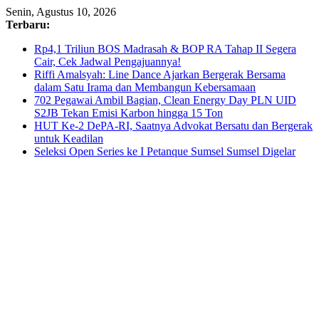
Skip
Senin, Agustus 10, 2026
to
Terbaru:
content
Rp4,1 Triliun BOS Madrasah & BOP RA Tahap II Segera
Cair, Cek Jadwal Pengajuannya!
Riffi Amalsyah: Line Dance Ajarkan Bergerak Bersama
dalam Satu Irama dan Membangun Kebersamaan
702 Pegawai Ambil Bagian, Clean Energy Day PLN UID
S2JB Tekan Emisi Karbon hingga 15 Ton
HUT Ke-2 DePA-RI, Saatnya Advokat Bersatu dan Bergerak
untuk Keadilan
Seleksi Open Series ke I Petanque Sumsel Sumsel Digelar