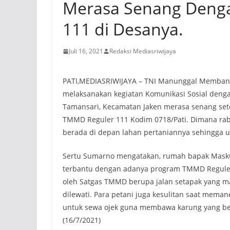
Merasa Senang Deng
111 di Desanya.
Juli 16, 2021
Redaksi Mediasriwijaya
PATI,MEDIASRIWIJAYA – TNI Manunggal Membang
melaksanakan kegiatan Komunikasi Sosial deng
Tamansari, Kecamatan Jaken merasa senang sete
TMMD Reguler 111 Kodim 0718/Pati. Dimana rab
berada di depan lahan pertaniannya sehingga 
Sertu Sumarno mengatakan, rumah bapak Maskur
terbantu dengan adanya program TMMD Reguler 
oleh Satgas TMMD berupa jalan setapak yang ma
dilewati. Para petani juga kesulitan saat mema
untuk sewa ojek guna membawa karung yang beri
(16/7/2021)