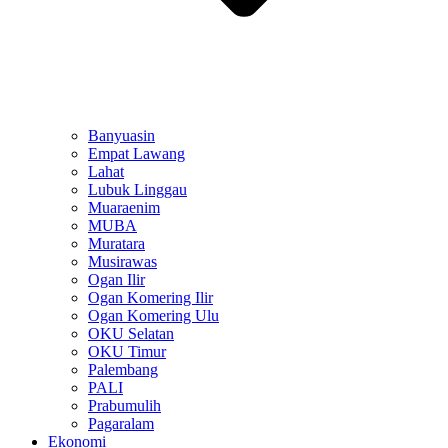
Banyuasin
Empat Lawang
Lahat
Lubuk Linggau
Muaraenim
MUBA
Muratara
Musirawas
Ogan Ilir
Ogan Komering Ilir
Ogan Komering Ulu
OKU Selatan
OKU Timur
Palembang
PALI
Prabumulih
Pagaralam
Ekonomi