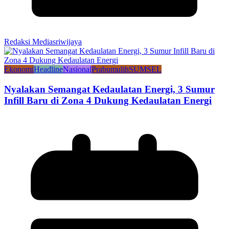
Redaksi Mediasriwijaya
Ekonomi
Headline
Nasional
Prabumulih
SUMSEL
Nyalakan Semangat Kedaulatan Energi, 3 Sumur
Infill Baru di Zona 4 Dukung Kedaulatan Energi