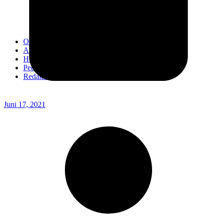
Kodim 0718/Pati
Kodim 1407/Bone
Kodim 0212/TS
OPINI
Advertorial
Headline
Pedoman Media Ciber
Redaksi
Juni 17, 2021