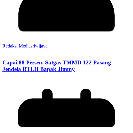
Redaksi Mediasriwijaya
Capai 88 Persen, Satgas TMMD 122 Pasang
Jendela RTLH Bapak Jimmy