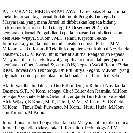
PALEMBANG, MEDIASRIWIJAYA – Universitas Bina Darma
melahirkan satu lagi Jurnal Ilmiah untuk Pengabdian kepada
Masyarakat, yang mana Jurnal ini difokuskan kepada bidang
Teknologi Informasi. Pada tanggal 2 Desember 2021, ide
pembuatan Jurnal Pengabdian kepada masyarakat ini dicetuskan
oleh Alek Wijaya, S.Kom., MIT. selaku Kaprodi Teknik
Informatika, yang kemudian didiskusikan dengan Fatoni, M.M.,
M.Kom. selaku Kaprodi Teknik Komputer serta Rahmat Novrianda
Dasmen, S.T., M.Kom. untuk merintis Jurnal Pengabdian kepada
Masyarakat ini. Langkah awal yang dilakukan adalah pengajuan
pembuatan Open Journal System (OJS) kepada Wakil Rektor Bidan
Riset, Inovasi dan Teknologi, Dr. Edi Surya Negara, M.Kom., yang
digunakan untuk pengelolaan artikel pada Jurnal Ilmiah tersebut.
Akhirnya dibentuklah satu Tim Editor dengan Rahmat Novrianda
Dasmen, S.T., M.Kom. sebagai Chief Editor dan Rasmila, M.Kom.
sebagai Associate Editor. Selain itu, anggota Tim Editornya adalah
Alek Wijaya, S.Kom., MIT., Fatoni, M.M., M.Kom., Siti Sa’uda,
M.Kom., Timur Dali Purwanto, M.Kom., Nurul Huda, M.Kom.
dan Kurniati, M.Kom.
Jurnal Ilmiah untuk Pengabdian kepada Masyarakat ini diberi nama
Jurnal Pengabdian Masyarakat Information Technology (JPM