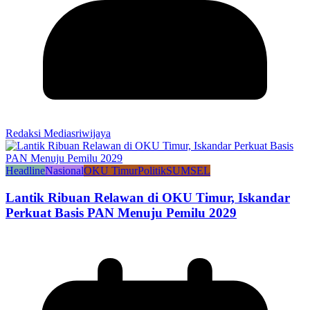
Redaksi Mediasriwijaya
Headline
Nasional
OKU Timur
Politik
SUMSEL
Lantik Ribuan Relawan di OKU Timur, Iskandar
Perkuat Basis PAN Menuju Pemilu 2029