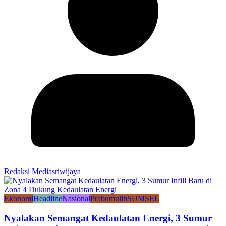
Redaksi Mediasriwijaya
Ekonomi
Headline
Nasional
Prabumulih
SUMSEL
Nyalakan Semangat Kedaulatan Energi, 3 Sumur