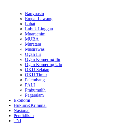
Banyuasin
Empat Lawang
Lahat
Lubuk Linggau
Muaraenim
MUBA
Muratara
Musirawas
Ogan Ilir
Ogan Komering Ilir
Ogan Komering Ulu
OKU Selatan
OKU Timur
Palembang
PALI
Prabumulih
Pagaralam
Ekonomi
Hukum&Kriminal
Nasional
Pendidikan
TNI