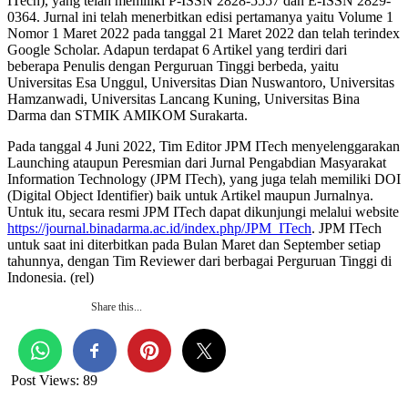
ITech), yang telah memiliki P-ISSN 2828-5557 dan E-ISSN 2829-
0364. Jurnal ini telah menerbitkan edisi pertamanya yaitu Volume 1
Nomor 1 Maret 2022 pada tanggal 21 Maret 2022 dan telah terindex
Google Scholar. Adapun terdapat 6 Artikel yang terdiri dari
beberapa Penulis dengan Perguruan Tinggi berbeda, yaitu
Universitas Esa Unggul, Universitas Dian Nuswantoro, Universitas
Hamzanwadi, Universitas Lancang Kuning, Universitas Bina
Darma dan STMIK AMIKOM Surakarta.
Pada tanggal 4 Juni 2022, Tim Editor JPM ITech menyelenggarakan
Launching ataupun Peresmian dari Jurnal Pengabdian Masyarakat
Information Technology (JPM ITech), yang juga telah memiliki DOI
(Digital Object Identifier) baik untuk Artikel maupun Jurnalnya.
Untuk itu, secara resmi JPM ITech dapat dikunjungi melalui website
https://journal.binadarma.ac.id/index.php/JPM_ITech
. JPM ITech
untuk saat ini diterbitkan pada Bulan Maret dan September setiap
tahunnya, dengan Tim Reviewer dari berbagai Perguruan Tinggi di
Indonesia. (rel)
Share this...
Post Views:
89