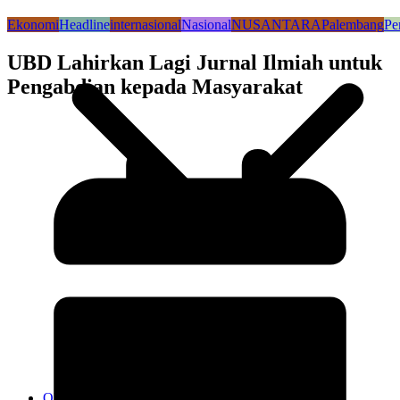
Ekonomi
Headline
internasional
Nasional
NUSANTARA
Palembang
Pe
UBD Lahirkan Lagi Jurnal Ilmiah untuk
Pengabdian kepada Masyarakat
Kodim 0718/Pati
Kodim 1407/Bone
Kodim 0212/TS
OPINI