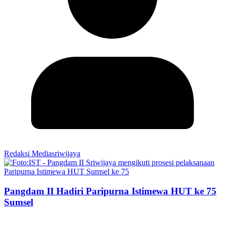
Redaksi Mediasriwijaya
Pangdam II Hadiri Paripurna Istimewa HUT ke 75
Sumsel