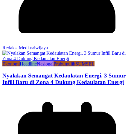
Redaksi Mediasriwijaya
Ekonomi
Headline
Nasional
Prabumulih
SUMSEL
Nyalakan Semangat Kedaulatan Energi, 3 Sumur
Infill Baru di Zona 4 Dukung Kedaulatan Energi