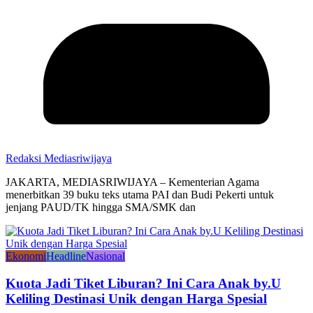
Redaksi Mediasriwijaya
JAKARTA, MEDIASRIWIJAYA – Kementerian Agama
menerbitkan 39 buku teks utama PAI dan Budi Pekerti untuk
jenjang PAUD/TK hingga SMA/SMK dan
Ekonomi
Headline
Nasional
Kuota Jadi Tiket Liburan? Ini Cara Anak by.U
Keliling Destinasi Unik dengan Harga Spesial