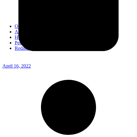
Kodim 0718/Pati
Kodim 1407/Bone
Kodim 0212/TS
OPINI
Advertorial
Headline
Pedoman Media Ciber
Redaksi
April 16, 2022