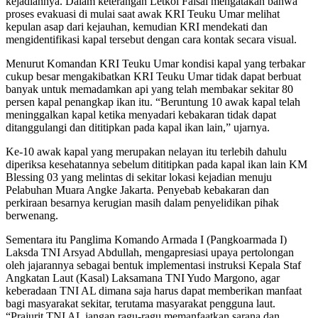
kejadiannya. Dalam keterangan Letkol Faisal mengatakan bahwa
proses evakuasi di mulai saat awak KRI Teuku Umar melihat
kepulan asap dari kejauhan, kemudian KRI mendekati dan
mengidentifikasi kapal tersebut dengan cara kontak secara visual.
Menurut Komandan KRI Teuku Umar kondisi kapal yang terbakar
cukup besar mengakibatkan KRI Teuku Umar tidak dapat berbuat
banyak untuk memadamkan api yang telah membakar sekitar 80
persen kapal penangkap ikan itu. “Beruntung 10 awak kapal telah
meninggalkan kapal ketika menyadari kebakaran tidak dapat
ditanggulangi dan dititipkan pada kapal ikan lain,” ujarnya.
Ke-10 awak kapal yang merupakan nelayan itu terlebih dahulu
diperiksa kesehatannya sebelum dititipkan pada kapal ikan lain KM
Blessing 03 yang melintas di sekitar lokasi kejadian menuju
Pelabuhan Muara Angke Jakarta. Penyebab kebakaran dan
perkiraan besarnya kerugian masih dalam penyelidikan pihak
berwenang.
Sementara itu Panglima Komando Armada I (Pangkoarmada I)
Laksda TNI Arsyad Abdullah, mengapresiasi upaya pertolongan
oleh jajarannya sebagai bentuk implementasi instruksi Kepala Staf
Angkatan Laut (Kasal) Laksamana TNI Yudo Margono, agar
keberadaan TNI AL dimana saja harus dapat memberikan manfaat
bagi masyarakat sekitar, terutama masyarakat pengguna laut.
“Prajurit TNI AL jangan ragu-ragu memanfaatkan sarana dan