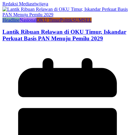
Redaksi Mediasriwijaya
Headline
Nasional
OKU Timur
Politik
SUMSEL
Lantik Ribuan Relawan di OKU Timur, Iskandar
Perkuat Basis PAN Menuju Pemilu 2029