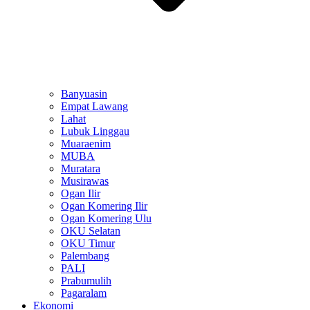
Banyuasin
Empat Lawang
Lahat
Lubuk Linggau
Muaraenim
MUBA
Muratara
Musirawas
Ogan Ilir
Ogan Komering Ilir
Ogan Komering Ulu
OKU Selatan
OKU Timur
Palembang
PALI
Prabumulih
Pagaralam
Ekonomi