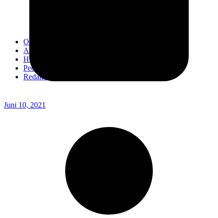
Kodim 0718/Pati
Kodim 1407/Bone
Kodim 0212/TS
OPINI
Advertorial
Headline
Pedoman Media Ciber
Redaksi
Juni 10, 2021