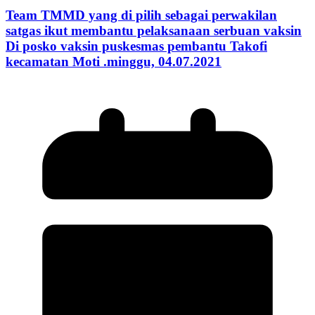
Team TMMD yang di pilih sebagai perwakilan
satgas ikut membantu pelaksanaan serbuan vaksin
Di posko vaksin puskesmas pembantu Takofi
kecamatan Moti .minggu, 04.07.2021