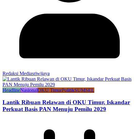
Redaksi Mediasriwijaya
Headline
Nasional
OKU Timur
Politik
SUMSEL
Lantik Ribuan Relawan di OKU Timur, Iskandar
Perkuat Basis PAN Menuju Pemilu 2029