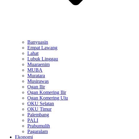
Banyuasin
Empat Lawang
Lahat
Lubuk Linggau
Muaraenim
MUBA
Muratara
Musirawas
Ogan Ilir
Ogan Komering Ilir
Ogan Komering Ulu
OKU Selatan
OKU Timur
Palembang
PALI
Prabumulih
Pagaralam
Ekonomi