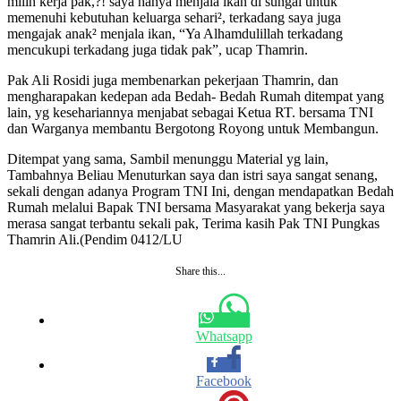
milih kerja pak,?! saya hanya menjala ikan di sungai untuk
memenuhi kebutuhan keluarga sehari², terkadang saya juga
mengajak anak² menjala ikan, “Ya Alhamdulillah terkadang
mencukupi terkadang juga tidak pak”, ucap Thamrin.
Pak Ali Rosidi juga membenarkan pekerjaan Thamrin, dan
mengharapakan kedepan ada Bedah- Bedah Rumah ditempat yang
lain, yg kesehariannya menjabat sebagai Ketua RT. bersama TNI
dan Warganya membantu Bergotong Royong untuk Membangun.
Ditempat yang sama, Sambil menunggu Material yg lain,
Tambahnya Beliau Menuturkan saya dan istri saya sangat senang,
sekali dengan adanya Program TNI Ini, dengan mendapatkan Bedah
Rumah melalui Bapak TNI bersama Masyarakat yang bekerja saya
merasa sangat terbantu sekali pak, Terima kasih Pak TNI Pungkas
Thamrin Ali.(Pendim 0412/LU
Share this...
Whatsapp
Facebook