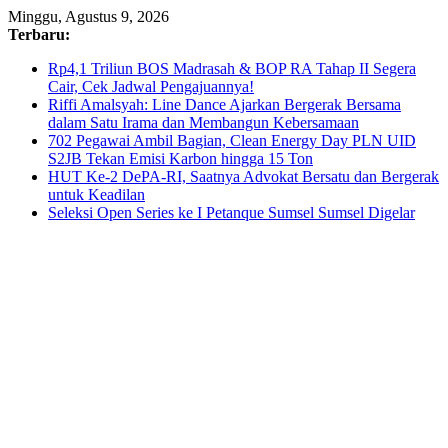
Skip
Minggu, Agustus 9, 2026
to
Terbaru:
content
Rp4,1 Triliun BOS Madrasah & BOP RA Tahap II Segera
Cair, Cek Jadwal Pengajuannya!
Riffi Amalsyah: Line Dance Ajarkan Bergerak Bersama
dalam Satu Irama dan Membangun Kebersamaan
702 Pegawai Ambil Bagian, Clean Energy Day PLN UID
S2JB Tekan Emisi Karbon hingga 15 Ton
HUT Ke-2 DePA-RI, Saatnya Advokat Bersatu dan Bergerak
untuk Keadilan
Seleksi Open Series ke I Petanque Sumsel Sumsel Digelar