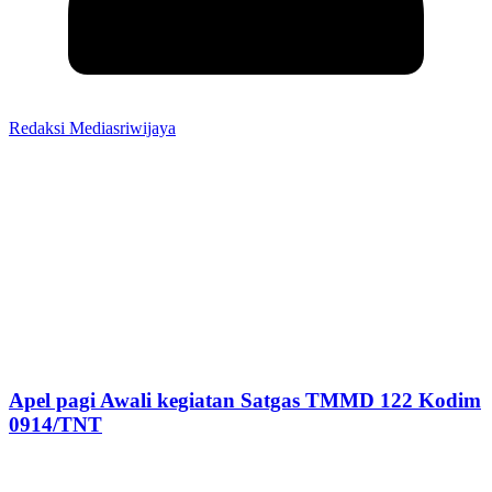
Redaksi Mediasriwijaya
Apel pagi Awali kegiatan Satgas TMMD 122 Kodim
0914/TNT