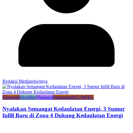
Redaksi Mediasriwijaya
Ekonomi
Headline
Nasional
Prabumulih
SUMSEL
Nyalakan Semangat Kedaulatan Energi, 3 Sumur
Infill Baru di Zona 4 Dukung Kedaulatan Energi