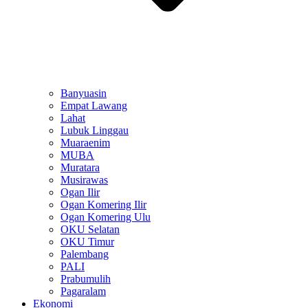
Banyuasin
Empat Lawang
Lahat
Lubuk Linggau
Muaraenim
MUBA
Muratara
Musirawas
Ogan Ilir
Ogan Komering Ilir
Ogan Komering Ulu
OKU Selatan
OKU Timur
Palembang
PALI
Prabumulih
Pagaralam
Ekonomi