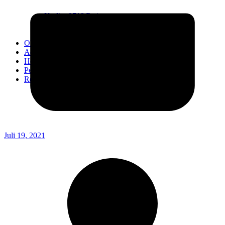
Kodim 0718/Pati
Kodim 1407/Bone
Kodim 0212/TS
OPINI
Advertorial
Headline
Pedoman Media Ciber
Redaksi
Juli 19, 2021