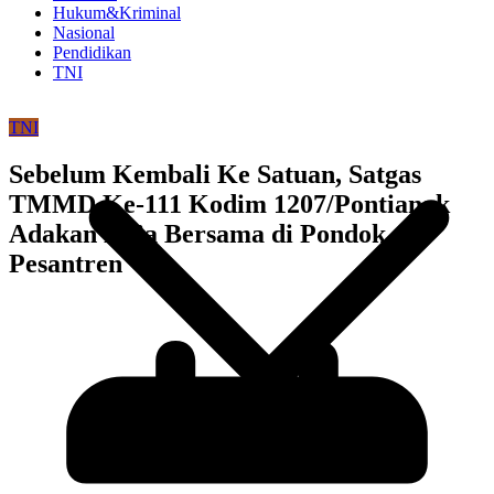
Hukum&Kriminal
Nasional
Pendidikan
TNI
TNI
Sebelum Kembali Ke Satuan, Satgas
TMMD Ke-111 Kodim 1207/Pontianak
Adakan Do’a Bersama di Pondok
Pesantren