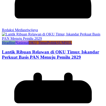
Redaksi Mediasriwijaya
Headline
Nasional
OKU Timur
Politik
SUMSEL
Lantik Ribuan Relawan di OKU Timur, Iskandar
Perkuat Basis PAN Menuju Pemilu 2029