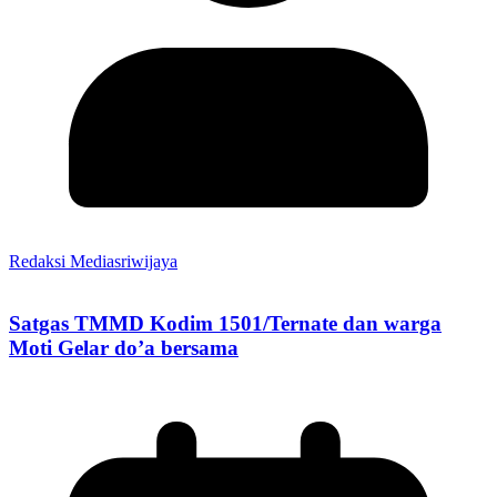
Redaksi Mediasriwijaya
Satgas TMMD Kodim 1501/Ternate dan warga
Moti Gelar do’a bersama