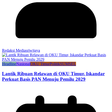
Redaksi Mediasriwijaya
Headline
Nasional
OKU Timur
Politik
SUMSEL
Lantik Ribuan Relawan di OKU Timur, Iskandar
Perkuat Basis PAN Menuju Pemilu 2029