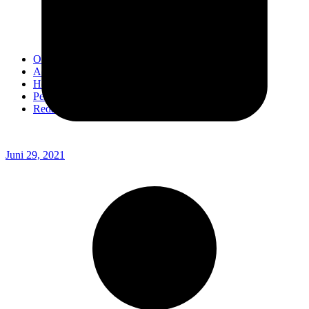
Kodim 0718/Pati
Kodim 1407/Bone
Kodim 0212/TS
OPINI
Advertorial
Headline
Pedoman Media Ciber
Redaksi
Juni 29, 2021