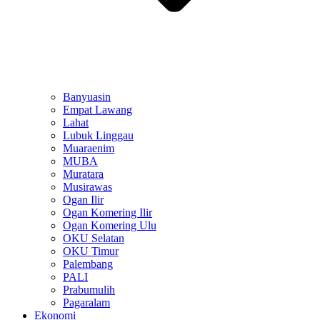
Banyuasin
Empat Lawang
Lahat
Lubuk Linggau
Muaraenim
MUBA
Muratara
Musirawas
Ogan Ilir
Ogan Komering Ilir
Ogan Komering Ulu
OKU Selatan
OKU Timur
Palembang
PALI
Prabumulih
Pagaralam
Ekonomi