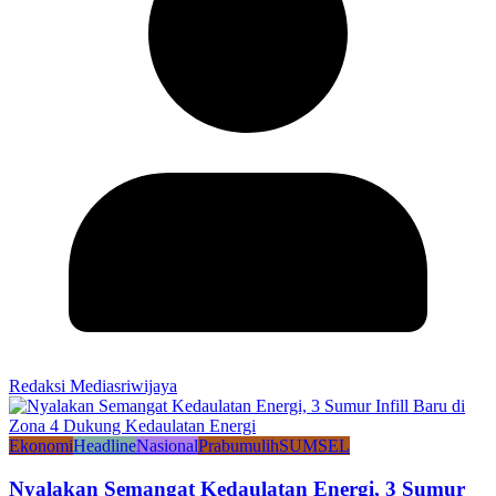
Redaksi Mediasriwijaya
Ekonomi
Headline
Nasional
Prabumulih
SUMSEL
Nyalakan Semangat Kedaulatan Energi, 3 Sumur