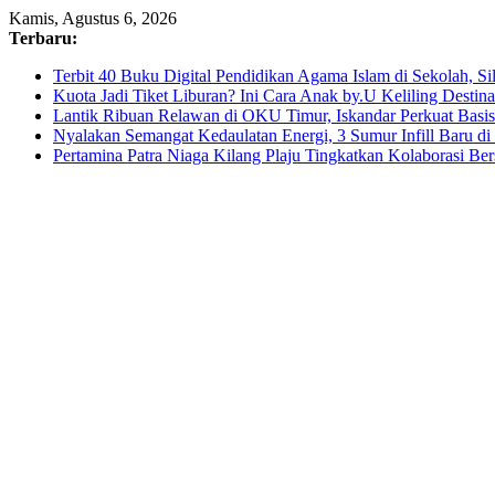
Skip
Kamis, Agustus 6, 2026
to
Terbaru:
content
Terbit 40 Buku Digital Pendidikan Agama Islam di Sekolah, S
Kuota Jadi Tiket Liburan? Ini Cara Anak by.U Keliling Destin
Lantik Ribuan Relawan di OKU Timur, Iskandar Perkuat Bas
Nyalakan Semangat Kedaulatan Energi, 3 Sumur Infill Baru d
Pertamina Patra Niaga Kilang Plaju Tingkatkan Kolaborasi 