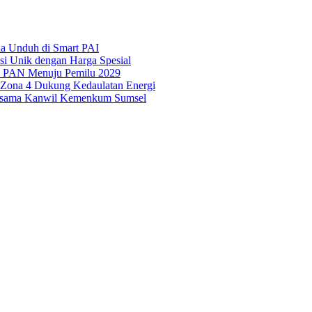
ila Unduh di Smart PAI
asi Unik dengan Harga Spesial
is PAN Menuju Pemilu 2029
i Zona 4 Dukung Kedaulatan Energi
Bersama Kanwil Kemenkum Sumsel