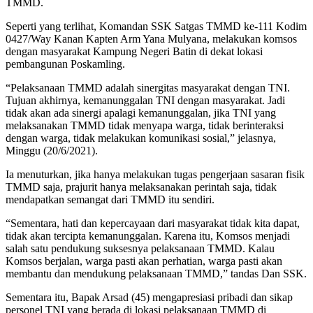
TMMD.
Seperti yang terlihat, Komandan SSK Satgas TMMD ke-111 Kodim
0427/Way Kanan Kapten Arm Yana Mulyana, melakukan komsos
dengan masyarakat Kampung Negeri Batin di dekat lokasi
pembangunan Poskamling.
“Pelaksanaan TMMD adalah sinergitas masyarakat dengan TNI.
Tujuan akhirnya, kemanunggalan TNI dengan masyarakat. Jadi
tidak akan ada sinergi apalagi kemanunggalan, jika TNI yang
melaksanakan TMMD tidak menyapa warga, tidak berinteraksi
dengan warga, tidak melakukan komunikasi sosial,” jelasnya,
Minggu (20/6/2021).
Ia menuturkan, jika hanya melakukan tugas pengerjaan sasaran fisik
TMMD saja, prajurit hanya melaksanakan perintah saja, tidak
mendapatkan semangat dari TMMD itu sendiri.
“Sementara, hati dan kepercayaan dari masyarakat tidak kita dapat,
tidak akan tercipta kemanunggalan. Karena itu, Komsos menjadi
salah satu pendukung suksesnya pelaksanaan TMMD. Kalau
Komsos berjalan, warga pasti akan perhatian, warga pasti akan
membantu dan mendukung pelaksanaan TMMD,” tandas Dan SSK.
Sementara itu, Bapak Arsad (45) mengapresiasi pribadi dan sikap
personel TNI yang berada di lokasi pelaksanaan TMMD di