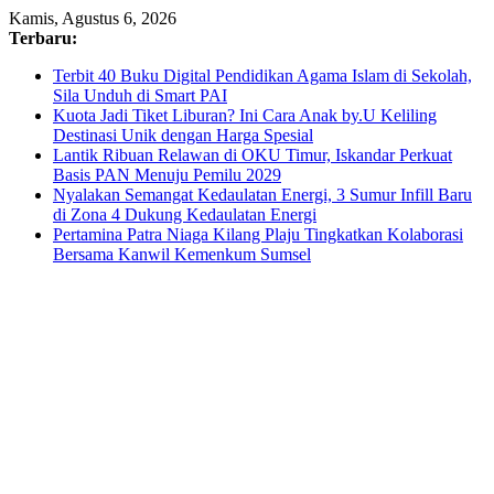
Skip
Kamis, Agustus 6, 2026
to
Terbaru:
content
Terbit 40 Buku Digital Pendidikan Agama Islam di Sekolah,
Sila Unduh di Smart PAI
Kuota Jadi Tiket Liburan? Ini Cara Anak by.U Keliling
Destinasi Unik dengan Harga Spesial
Lantik Ribuan Relawan di OKU Timur, Iskandar Perkuat
Basis PAN Menuju Pemilu 2029
Nyalakan Semangat Kedaulatan Energi, 3 Sumur Infill Baru
di Zona 4 Dukung Kedaulatan Energi
Pertamina Patra Niaga Kilang Plaju Tingkatkan Kolaborasi
Bersama Kanwil Kemenkum Sumsel