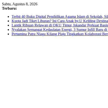
Skip
Sabtu, Agustus 8, 2026
to
Terbaru:
content
Terbit 40 Buku Digital Pendidikan Agama Islam di Sekolah, S
Kuota Jadi Tiket Liburan? Ini Cara Anak by.U Keliling Destin
Lantik Ribuan Relawan di OKU Timur, Iskandar Perkuat Bas
Nyalakan Semangat Kedaulatan Energi, 3 Sumur Infill Baru d
Pertamina Patra Niaga Kilang Plaju Tingkatkan Kolaborasi 