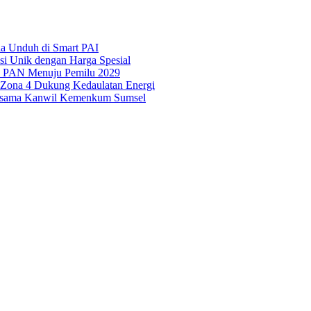
ila Unduh di Smart PAI
asi Unik dengan Harga Spesial
is PAN Menuju Pemilu 2029
i Zona 4 Dukung Kedaulatan Energi
Bersama Kanwil Kemenkum Sumsel