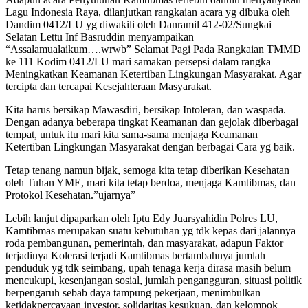
Lagu Indonesia Raya, dilanjutkan rangkaian acara yg dibuka oleh
Dandim 0412/LU yg diwakili oleh Danramil 412-02/Sungkai
Selatan Lettu Inf Basruddin menyampaikan
“Assalamualaikum….wrwb” Selamat Pagi Pada Rangkaian TMMD
ke 111 Kodim 0412/LU mari samakan persepsi dalam rangka
Meningkatkan Keamanan Ketertiban Lingkungan Masyarakat. Agar
tercipta dan tercapai Kesejahteraan Masyarakat.
Kita harus bersikap Mawasdiri, bersikap Intoleran, dan waspada.
Dengan adanya beberapa tingkat Keamanan dan gejolak diberbagai
tempat, untuk itu mari kita sama-sama menjaga Keamanan
Ketertiban Lingkungan Masyarakat dengan berbagai Cara yg baik.
Tetap tenang namun bijak, semoga kita tetap diberikan Kesehatan
oleh Tuhan YME, mari kita tetap berdoa, menjaga Kamtibmas, dan
Protokol Kesehatan.”ujarnya”
Lebih lanjut dipaparkan oleh Iptu Edy Juarsyahidin Polres LU,
Kamtibmas merupakan suatu kebutuhan yg tdk kepas dari jalannya
roda pembangunan, pemerintah, dan masyarakat, adapun Faktor
terjadinya Kolerasi terjadi Kamtibmas bertambahnya jumlah
penduduk yg tdk seimbang, upah tenaga kerja dirasa masih belum
mencukupi, kesenjangan sosial, jumlah pengangguran, situasi politik
berpengaruh sebab daya tampung pekerjaan, menimbulkan
ketidakpercayaan investor, solidaritas kesukuan, dan kelompok