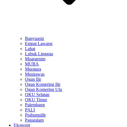
Banyuasin
Empat Lawang
Lahat
Lubuk Linggau
Muaraenim
MUBA
Muratara
Musirawas
Ogan Ilir
Ogan Komering Ilir
Ogan Komering Ulu
OKU Selatan
OKU Timur
Palembang
PALI
Prabumulih
Pagaralam
Ekonomi