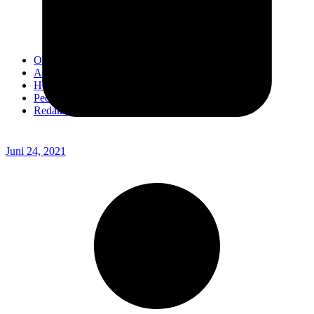
Kodim 0718/Pati
Kodim 1407/Bone
Kodim 0212/TS
OPINI
Advertorial
Headline
Pedoman Media Ciber
Redaksi
Juni 24, 2021