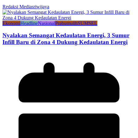
Redaksi Mediasriwijaya
Ekonomi
Headline
Nasional
Prabumulih
SUMSEL
Nyalakan Semangat Kedaulatan Energi, 3 Sumur
Infill Baru di Zona 4 Dukung Kedaulatan Energi