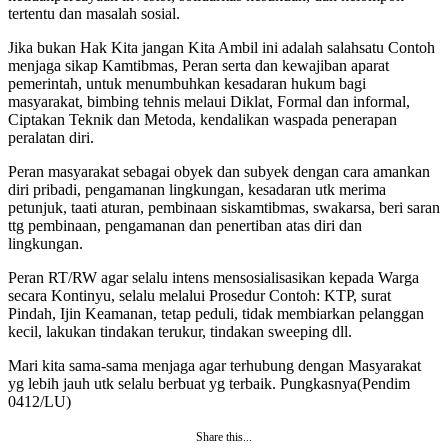
tertentu dan masalah sosial.
Jika bukan Hak Kita jangan Kita Ambil ini adalah salahsatu Contoh
menjaga sikap Kamtibmas, Peran serta dan kewajiban aparat
pemerintah, untuk menumbuhkan kesadaran hukum bagi
masyarakat, bimbing tehnis melaui Diklat, Formal dan informal,
Ciptakan Teknik dan Metoda, kendalikan waspada penerapan
peralatan diri.
Peran masyarakat sebagai obyek dan subyek dengan cara amankan
diri pribadi, pengamanan lingkungan, kesadaran utk merima
petunjuk, taati aturan, pembinaan siskamtibmas, swakarsa, beri saran
ttg pembinaan, pengamanan dan penertiban atas diri dan
lingkungan.
Peran RT/RW agar selalu intens mensosialisasikan kepada Warga
secara Kontinyu, selalu melalui Prosedur Contoh: KTP, surat
Pindah, Ijin Keamanan, tetap peduli, tidak membiarkan pelanggan
kecil, lakukan tindakan terukur, tindakan sweeping dll.
Mari kita sama-sama menjaga agar terhubung dengan Masyarakat
yg lebih jauh utk selalu berbuat yg terbaik. Pungkasnya(Pendim
0412/LU)
Share this...