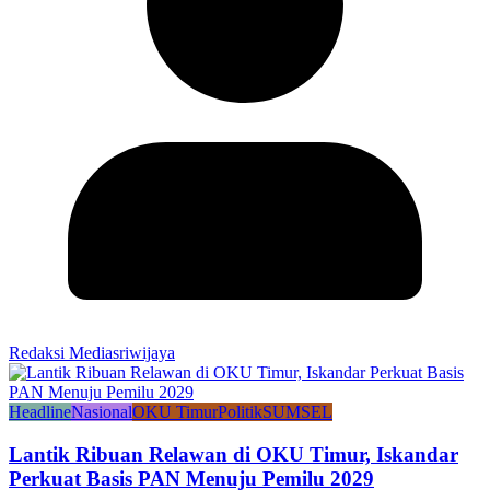
Redaksi Mediasriwijaya
Headline
Nasional
OKU Timur
Politik
SUMSEL
Lantik Ribuan Relawan di OKU Timur, Iskandar
Perkuat Basis PAN Menuju Pemilu 2029