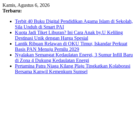
Skip
Kamis, Agustus 6, 2026
to
Terbaru:
content
Terbit 40 Buku Digital Pendidikan Agama Islam di Sekolah,
Sila Unduh di Smart PAI
Kuota Jadi Tiket Liburan? Ini Cara Anak by.U Keliling
Destinasi Unik dengan Harga Spesial
Lantik Ribuan Relawan di OKU Timur, Iskandar Perkuat
Basis PAN Menuju Pemilu 2029
Nyalakan Semangat Kedaulatan Energi, 3 Sumur Infill Baru
di Zona 4 Dukung Kedaulatan Energi
Pertamina Patra Niaga Kilang Plaju Tingkatkan Kolaborasi
Bersama Kanwil Kemenkum Sumsel