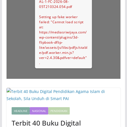
AL-1-FC-2026-08-
05T210324.054.pdf
Setting up fake worker
failed: "Cannot load script
at:
https://mediasriwijaya.com/
wp-content/plugins/3d-
flipbook-dflip-
lite/assets/js/libs/pdfjs/stabl
e/pdf.worker.min.js?
ver=2.4.30&pdfver=default"
.
HEADLINE
NASIONAL
PENDIDIKAN
Terbit 40 Buku Digital